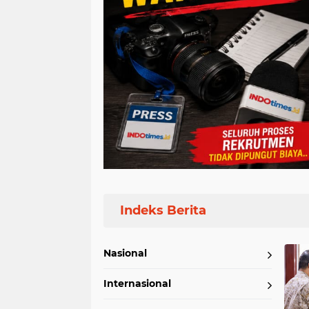
Home
Currently Browsing: Pertahanan
Nasional
Internasional