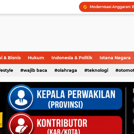
 & Bisnis
Hukum
Indonesia & Politik
Istana Negara
ifestyle
wajib baca
olahraga
teknologi
otomot