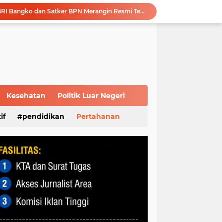
Modernisasi Anggaran: BRI Bangko dan Satker BPN Merangin Resmi Teken PKS Penerbitan KKP
Polri Presisi Diperkuat, Polda Sumsel dan GBR Sriwijaya Sepakat Bangun Kolaborasi untuk Kamtibmas
Sambut Masa Depan Energi Hijau, Komisaris Utama Pertamina Apresiasi Langkah Strategis dan Keandalan Kilang Plaju
Survei Kepuasan Masyarakat Beri Nilai 89,56, Pelayanan Kantor DPD RI Sumsel Masuk Kategori Sangat Baik
Melalui Sosialisasi Ekonomi Kreatif Diharapkan Dapat Meningkatkan Kesejahteraan Masyarakat Lokal Demi Terciptanya Sitkamtibmas Yang Kondusif
Advokat Reza Utama, S.H : Modus Operandi Korupsi di PALI Harus Jadi Catatan APH, Jangan Terjadi Berulang
Melalui MPLS, KPID Sumsel Ajak Peserta Didik Baru SMP N 35 Palembang Bijak Bermedia Sosial
Silahturahmi ke Ulama, Pengurus DPC PPP Palembang Terima Banyak Wejangan
Kesehatan
Politik Luar Negeri
Perkuat Tata Kelola Perusahaan, Pertamina Patra Niaga Jalin Kerja Sama dengan Kejati Sumsel
if
pendidikan
Pertahanan
Disbudpar Sumsel Gelar Grand Final Putera Puteri Sriwijaya 2026, Sekda: Harus Mampu Bawa Sumsel Go Internasional