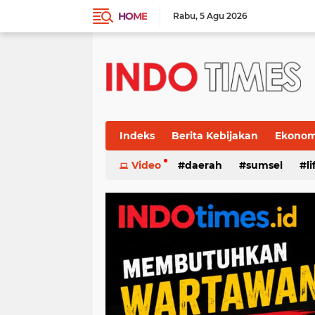
HOME
Rabu
5 Agu 2026
Indeks
Berita Kebijakan
Ekonomi
Video
daerah
sumsel
l