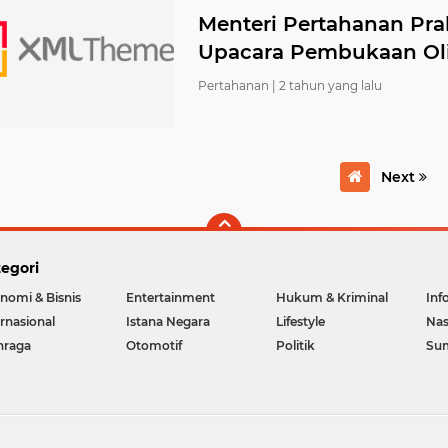
Menteri Pertahanan Pra
Upacara Pembukaan Oli
Pertahanan |
2 tahun yang lalu
Next
egori
nomi & Bisnis
Entertainment
Hukum & Kriminal
Inf
ernasional
Istana Negara
Lifestyle
Nas
hraga
Otomotif
Politik
Su
Copyright ©
2026 indotimes.id - Berita Terbaru dan Terkini Hari Ini