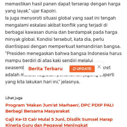
memastikan hasil panen dapat terserap dengan harga
yang layak,” ujar Kapolri.
Ia juga menyoroti situasi global yang saat ini tengah
mengalami eskalasi akibat konflik yang terjadi di
berbagai kawasan dunia dan berdampak pada harga
minyak global. Kondisi tersebut, kata dia, perlu
diantisipasi dengan memperkuat kemandirian bangsa.
“Presiden menegaskan bahwa bangsa Indonesia harus
mampu berdiri di atas kaki sendiri melalui
×
swasembada pangan. Salah satu langkah konkret
Berita Terbaru
UPDATE
adalah melalui kegiatan penanaman jagung seperti
yang kita lakukan hari ini,” jelasnya.
Lihat juga
Program 'Makan Jum'at Marhaen', DPC PDIP PALI
Berbagi Bersama Masyarakat
Gaji Ke-13 Cair Mulai 5 Juni, Disdik Sumsel Harap
Kinerja Guru dan Pegawai Meningkat