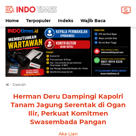
Home
Terpopuler
Indeks
Wajib Baca
›
Daerah
Herman Deru Dampingi Kapolri
Tanam Jagung Serentak di Ogan
Ilir, Perkuat Komitmen
Swasembada Pangan
Aka Lian