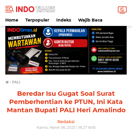
Home
Terpopuler
Indeks
Wajib Baca
›
PALI
Beredar Isu Gugat Soal Surat
Pemberhentian ke PTUN, Ini Kata
Mantan Bupati PALI Heri Amalindo
Redaksi
Kamis, Maret 06, 2025 | 18:27 WIB