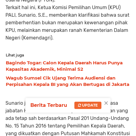
Terkait hal ini, Ketua Komisi Pemilihan Umum (KPU)
PALI, Sunario, S.E., memberikan klarifikasi bahwa surat
pemberhentian bukan merupakan kewenangan pihak
KPU, melainkan merupakan ranah Kementerian Dalam
Negeri (Kemendagri).
Lihat juga
Bagindo Togar: Calon Kepala Daerah Harus Punya
Kapasitas Akademik, Minimal S2
Wagub Sumsel Cik Ujang Terima Audiensi dan
Perpisahan Kepala BI yang Akan Bertugas di Jakarta
×
Sunario juga menegaskan bahwa meskipun masa
Berita Terbaru
UPDATE
jabatan Heri tidak berakhir tepat 5 tahun, aturan yang
ada tetap sah berdasarkan Pasal 201 Undang-Undang
No. 15 Tahun 2016 tentang Pemilihan Kepala Daerah,
yang dikuatkan dengan Putusan Mahkamah Konstitusi