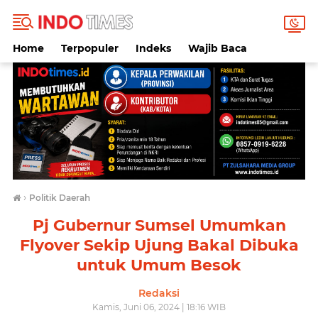
Home
Terpopuler
Indeks
Wajib Baca
›
Politik Daerah
Pj Gubernur Sumsel Umumkan
Flyover Sekip Ujung Bakal Dibuka
untuk Umum Besok
Redaksi
Kamis, Juni 06, 2024 | 18:16 WIB