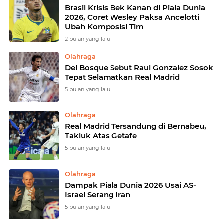
Brasil Krisis Bek Kanan di Piala Dunia
2026, Coret Wesley Paksa Ancelotti
Ubah Komposisi Tim
2 bulan yang lalu
Olahraga
Del Bosque Sebut Raul Gonzalez Sosok
Tepat Selamatkan Real Madrid
5 bulan yang lalu
Olahraga
Real Madrid Tersandung di Bernabeu,
Takluk Atas Getafe
5 bulan yang lalu
Olahraga
Dampak Piala Dunia 2026 Usai AS-
Israel Serang Iran
5 bulan yang lalu