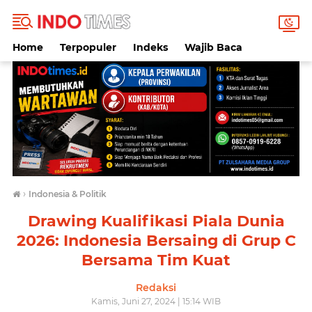
Home
Terpopuler
Indeks
Wajib Baca
›
Indonesia & Politik
Drawing Kualifikasi Piala Dunia
2026: Indonesia Bersaing di Grup C
Bersama Tim Kuat
Redaksi
Kamis, Juni 27, 2024 | 15:14 WIB