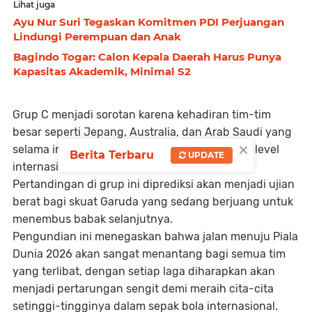
Lihat juga
Ayu Nur Suri Tegaskan Komitmen PDI Perjuangan
Lindungi Perempuan dan Anak
Bagindo Togar: Calon Kepala Daerah Harus Punya
Kapasitas Akademik, Minimal S2
Grup C menjadi sorotan karena kehadiran tim-tim
besar seperti Jepang, Australia, dan Arab Saudi yang
×
selama ini dikenal dengan performa unggul di level
Berita Terbaru
UPDATE
internasional.
Pertandingan di grup ini diprediksi akan menjadi ujian
berat bagi skuat Garuda yang sedang berjuang untuk
menembus babak selanjutnya.
Pengundian ini menegaskan bahwa jalan menuju Piala
Dunia 2026 akan sangat menantang bagi semua tim
yang terlibat, dengan setiap laga diharapkan akan
menjadi pertarungan sengit demi meraih cita-cita
setinggi-tingginya dalam sepak bola internasional.