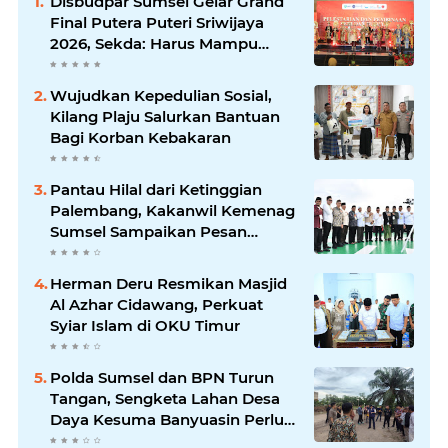
Disbudpar Sumsel Gelar Grand
Final Putera Puteri Sriwijaya
2026, Sekda: Harus Mampu
Bawa Sumsel Go Internasional
Wujudkan Kepedulian Sosial,
Kilang Plaju Salurkan Bantuan
Bagi Korban Kebakaran
Pantau Hilal dari Ketinggian
Palembang, Kakanwil Kemenag
Sumsel Sampaikan Pesan
Kerukunan
Herman Deru Resmikan Masjid
Al Azhar Cidawang, Perkuat
Syiar Islam di OKU Timur
Polda Sumsel dan BPN Turun
Tangan, Sengketa Lahan Desa
Daya Kesuma Banyuasin Perlu
Kepastian Hukum