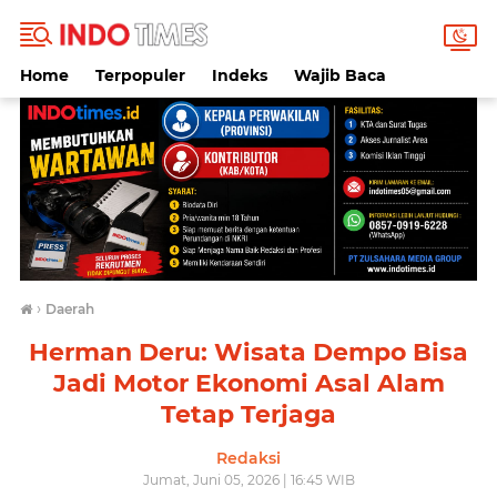
Home
Terpopuler
Indeks
Wajib Baca
›
Daerah
Herman Deru: Wisata Dempo Bisa
Jadi Motor Ekonomi Asal Alam
Tetap Terjaga
Redaksi
Jumat, Juni 05, 2026 | 16:45 WIB