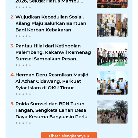
2026, Sekda: Harus Mampu
Bawa Sumsel Go Internasional
Wujudkan Kepedulian Sosial,
Kilang Plaju Salurkan Bantuan
Bagi Korban Kebakaran
Pantau Hilal dari Ketinggian
Palembang, Kakanwil Kemenag
Sumsel Sampaikan Pesan
Kerukunan
Herman Deru Resmikan Masjid
Al Azhar Cidawang, Perkuat
Syiar Islam di OKU Timur
Polda Sumsel dan BPN Turun
Tangan, Sengketa Lahan Desa
Daya Kesuma Banyuasin Perlu
Kepastian Hukum
Lihat Selengkapnya