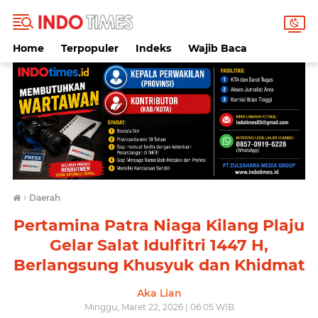
Home
Terpopuler
Indeks
Wajib Baca
›
Daerah
Pertamina Patra Niaga Kilang Plaju
Gelar Salat Idulfitri 1447 H,
Berlangsung Khusyuk dan Khidmat
Aka Lian
Minggu, Maret 22, 2026 | 06:05 WIB