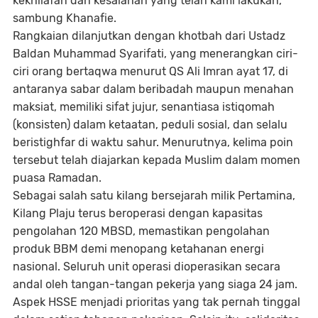
kekhilafan dan kesalahan yang telah kami lakukan,”
sambung Khanafie.
Rangkaian dilanjutkan dengan khotbah dari Ustadz
Baldan Muhammad Syarifati, yang menerangkan ciri-
ciri orang bertaqwa menurut QS Ali Imran ayat 17, di
antaranya sabar dalam beribadah maupun menahan
maksiat, memiliki sifat jujur, senantiasa istiqomah
(konsisten) dalam ketaatan, peduli sosial, dan selalu
beristighfar di waktu sahur. Menurutnya, kelima poin
tersebut telah diajarkan kepada Muslim dalam momen
puasa Ramadan.
Sebagai salah satu kilang bersejarah milik Pertamina,
Kilang Plaju terus beroperasi dengan kapasitas
pengolahan 120 MBSD, memastikan pengolahan
produk BBM demi menopang ketahanan energi
nasional. Seluruh unit operasi dioperasikan secara
andal oleh tangan-tangan pekerja yang siaga 24 jam.
Aspek HSSE menjadi prioritas yang tak pernah tinggal