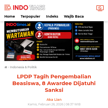
Home
Terpopuler
Indeks
Wajib Baca
›
Indonesia & Politik
LPDP Tagih Pengembalian
Beasiswa, 8 Awardee Dijatuhi
Sanksi
Aka Lian
Kamis, Februari 26, 2026 | 08:37 WIB