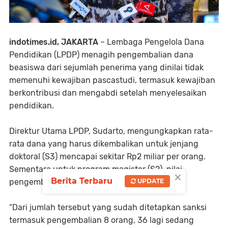
indotimes.id, JAKARTA
– Lembaga Pengelola Dana
Pendidikan (LPDP) menagih pengembalian dana
beasiswa dari sejumlah penerima yang dinilai tidak
memenuhi kewajiban pascastudi, termasuk kewajiban
berkontribusi dan mengabdi setelah menyelesaikan
pendidikan.
Direktur Utama LPDP, Sudarto, mengungkapkan rata-
rata dana yang harus dikembalikan untuk jenjang
doktoral (S3) mencapai sekitar Rp2 miliar per orang.
Sementara untuk program magister (S2), nilai
×
Berita Terbaru
UPDATE
pengembaliannya di bawah Rp1 miliar.
“Dari jumlah tersebut yang sudah ditetapkan sanksi
termasuk pengembalian 8 orang, 36 lagi sedang