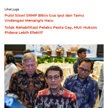
Lihat juga
Puisi Siswi SRMP Bikin Gus Ipul dan Tamu
Undangan Menangis Haru
Tolak Rehabilitasi Pelaku Pesta Gay, MUI: Hukum
Pidana Lebih Efektif