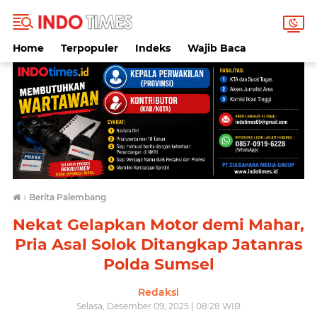
Home
Terpopuler
Indeks
Wajib Baca
›
Berita Palembang
Nekat Gelapkan Motor demi Mahar,
Pria Asal Solok Ditangkap Jatanras
Polda Sumsel
Redaksi
Selasa, Desember 09, 2025 | 08:28 WIB