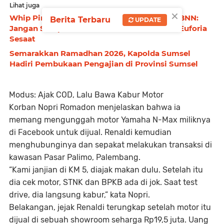
Lihat juga
×
Whip Pink Dijual Bebas di Tempat Hiburan, BNN:
Berita Terbaru
UPDATE
Jangan Sampai Generasi Muda Jadi Korban Euforia
Sesaat
Semarakkan Ramadhan 2026, Kapolda Sumsel
Hadiri Pembukaan Pengajian di Provinsi Sumsel
Modus: Ajak COD, Lalu Bawa Kabur Motor
Korban Nopri Romadon menjelaskan bahwa ia
memang mengunggah motor Yamaha N-Max miliknya
di Facebook untuk dijual. Renaldi kemudian
menghubunginya dan sepakat melakukan transaksi di
kawasan Pasar Palimo, Palembang.
“Kami janjian di KM 5, diajak makan dulu. Setelah itu
dia cek motor, STNK dan BPKB ada di jok. Saat test
drive, dia langsung kabur,” kata Nopri.
Belakangan, jejak Renaldi terungkap setelah motor itu
dijual di sebuah showroom seharga Rp19,5 juta. Uang