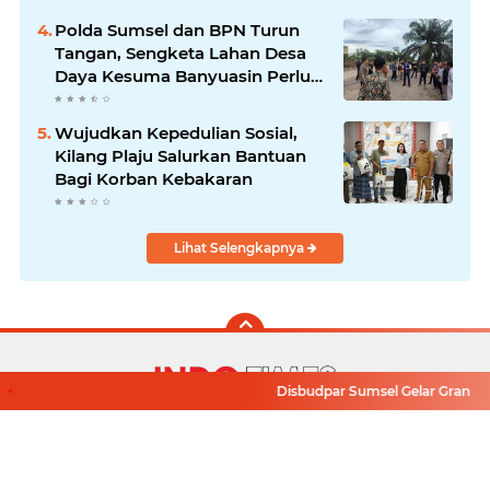
Polda Sumsel dan BPN Turun
Tangan, Sengketa Lahan Desa
Daya Kesuma Banyuasin Perlu
Kepastian Hukum
Wujudkan Kepedulian Sosial,
Kilang Plaju Salurkan Bantuan
Bagi Korban Kebakaran
Lihat Selengkapnya
Disbudpar Sumsel Gelar Grand Fin
Facebook
Instagram
Pinterest
Twitter
YouTube
Redaksi
Pasang Iklan
Pedoman Media Siber