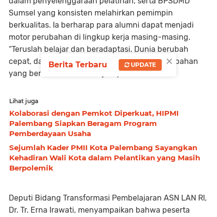
dalam penyelenggaraan pelatihan, serta BPSDMD
Sumsel yang konsisten melahirkan pemimpin
berkualitas. Ia berharap para alumni dapat menjadi
motor perubahan di lingkup kerja masing-masing.
“Teruslah belajar dan beradaptasi. Dunia berubah
×
cepat, dan ASN harus siap menjadi agen perubahan
Berita Terbaru
UPDATE
yang berorientasi hasil,” ujarnya.
Lihat juga
Kolaborasi dengan Pemkot Diperkuat, HIPMI
Palembang Siapkan Beragam Program
Pemberdayaan Usaha
Sejumlah Kader PMII Kota Palembang Sayangkan
Kehadiran Wali Kota dalam Pelantikan yang Masih
Berpolemik
Deputi Bidang Transformasi Pembelajaran ASN LAN RI,
Dr. Tr. Erna Irawati, menyampaikan bahwa peserta