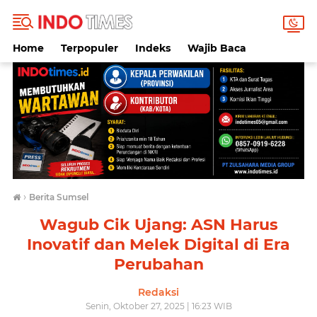
Home
Terpopuler
Indeks
Wajib Baca
›
Berita Sumsel
Wagub Cik Ujang: ASN Harus
Inovatif dan Melek Digital di Era
Perubahan
Redaksi
Senin, Oktober 27, 2025 | 16:23 WIB