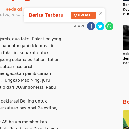
Ber
Redaksi
×
Kep
PBN
Berita Terbaru
uli 24, 2024 | 22:40 WIB
UPDATE
Muh
17 
SHARE
jarah, dua faksi Palestina yang
enandatangani deklarasi di
faksi ini sepakat untuk
Ad
den
ngsung selama bertahun-tahun
Par
satuan nasional.
unt
Ru
na mengadakan pembicaraan
li,” ungkap Mao Ning, juru
tip dari VOAIndonesia, Rabu
deklarasi Beijing untuk
Bo
rsatuan nasional Palestina,
at AS belum memberikan
ebut. Juru bicara Departemen