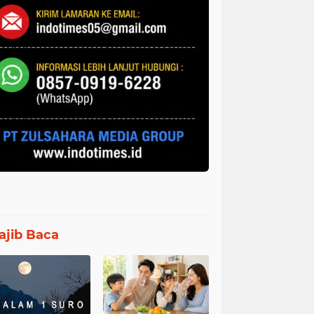
jib Baca