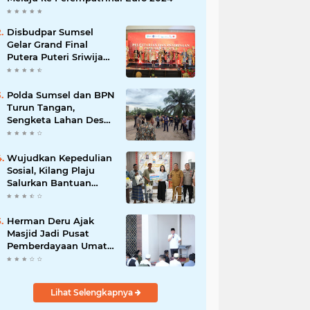
Disbudpar Sumsel
Gelar Grand Final
Putera Puteri Sriwijaya
2026, Sekda: Harus
Mampu Bawa Sumsel
Go Internasional
Polda Sumsel dan BPN
Turun Tangan,
Sengketa Lahan Desa
Daya Kesuma
Banyuasin Perlu
Kepastian Hukum
Wujudkan Kepedulian
Sosial, Kilang Plaju
Salurkan Bantuan
Bagi Korban
Kebakaran
Herman Deru Ajak
Masjid Jadi Pusat
Pemberdayaan Umat
dan Penguatan
Kepedulian Sosial
Lihat Selengkapnya