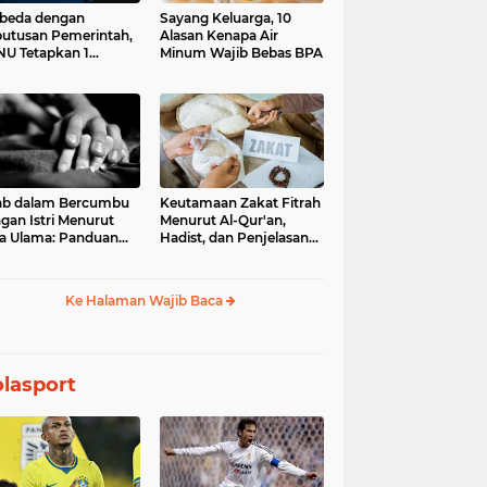
beda dengan
Sayang Keluarga, 10
utusan Pemerintah,
Alasan Kenapa Air
U Tetapkan 1
Minum Wajib Bebas BPA
aram 1448 H pada
Juni 2026
ab dalam Bercumbu
Keutamaan Zakat Fitrah
gan Istri Menurut
Menurut Al-Qur'an,
a Ulama: Panduan
Hadist, dan Penjelasan
uk Keharmonisan
Para Ulama
mah Tangga
Ke Halaman Wajib Baca
lasport