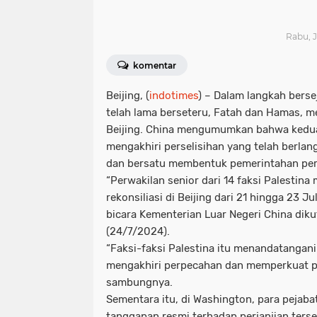
Rabu, J
komentar
Beijing,
(
indotimes
) – Dalam langkah berse
telah lama berseteru, Fatah dan Hamas, m
Beijing. China mengumumkan bahwa kedua 
mengakhiri perselisihan yang telah berla
dan bersatu membentuk pemerintahan per
“Perwakilan senior dari 14 faksi Palesti
rekonsiliasi di Beijing dari 21 hingga 23 Ju
bicara Kementerian Luar Negeri China diku
(24/7/2024).
“Faksi-faksi Palestina itu menandatangani 
mengakhiri perpecahan dan memperkuat pe
sambungnya.
Sementara itu, di Washington, para pejab
tanggapan resmi terhadap perjanjian ters