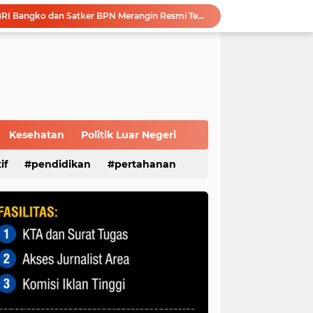
Modernisasi Anggaran: BRI Bangko dan Satker BPN Merangin Resmi Teken PKS Penerbitan KKP
Polri Presisi Diperkuat, Polda Sumsel dan GBR Sriwijaya Sepakat Bangun Kolaborasi untuk Kamtibmas
Sambut Masa Depan Energi Hijau, Komisaris Utama Pertamina Apresiasi Langkah Strategis dan Keandalan Kilang Plaju
Survei Kepuasan Masyarakat Beri Nilai 89,56, Pelayanan Kantor DPD RI Sumsel Masuk Kategori Sangat Baik
Melalui Sosialisasi Ekonomi Kreatif Diharapkan Dapat Meningkatkan Kesejahteraan Masyarakat Lokal Demi Terciptanya Sitkamtibmas Yang Kondusif
Advokat Reza Utama, S.H : Modus Operandi Korupsi di PALI Harus Jadi Catatan APH, Jangan Terjadi Berulang
Melalui MPLS, KPID Sumsel Ajak Peserta Didik Baru SMP N 35 Palembang Bijak Bermedia Sosial
Silahturahmi ke Ulama, Pengurus DPC PPP Palembang Terima Banyak Wejangan
Kesehatan
Politik Luar Negeri
Perkuat Tata Kelola Perusahaan, Pertamina Patra Niaga Jalin Kerja Sama dengan Kejati Sumsel
if
pendidikan
pertahanan
Disbudpar Sumsel Gelar Grand Final Putera Puteri Sriwijaya 2026, Sekda: Harus Mampu Bawa Sumsel Go Internasional