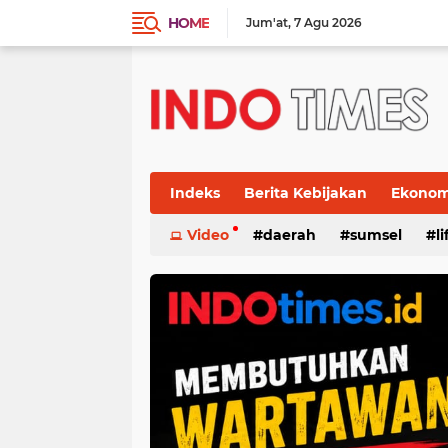
HOME
Jum'at
7 Agu 2026
Indeks
Berita Kebijakan
Ekonomi
Video
daerah
sumsel
l