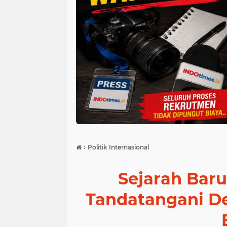
›
Politik Internasional
Sejarah Bar
Tandatangani De