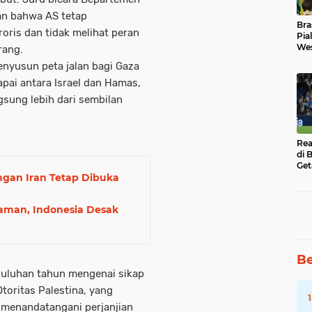
an bahwa AS tetap
Bra
ris dan tidak melihat peran
Pia
Wes
rang.
Uba
enyusun peta jalan bagi Gaza
pai antara Israel dan Hamas,
gsung lebih dari sembilan
Rea
di 
Get
ngan Iran Tetap Dibuka
caman, Indonesia Desak
Be
puluhan tahun mengenai sikap
toritas Palestina, yang
 menandatangani perjanjian