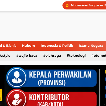
 & Bisnis
Hukum
Indonesia & Politik
Istana Negara
ifestyle
wajib baca
olahraga
teknologi
otomot