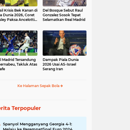
sil Krisis Bek Kanan di
Del Bosque Sebut Raul
la Dunia 2026, Coret
Gonzalez Sosok Tepat
ley Paksa Ancelotti
Selamatkan Real Madrid
h Komposisi Tim
l Madrid Tersandung
Dampak Piala Dunia
Bernabeu, Takluk Atas
2026 Usai AS-Israel
afe
Serang Iran
Ke Halaman Sepak Bola
rita Terpopuler
Spanyol Mengganyang Georgia 4-1:
Melaju ke Perempatfinal Euro 2024