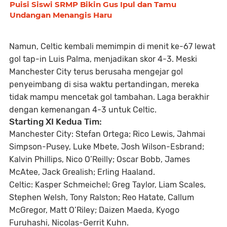
Puisi Siswi SRMP Bikin Gus Ipul dan Tamu
Undangan Menangis Haru
Namun, Celtic kembali memimpin di menit ke-67 lewat
gol tap-in Luis Palma, menjadikan skor 4-3. Meski
Manchester City terus berusaha mengejar gol
penyeimbang di sisa waktu pertandingan, mereka
tidak mampu mencetak gol tambahan. Laga berakhir
dengan kemenangan 4-3 untuk Celtic.
Starting XI Kedua Tim:
Manchester City:
Stefan Ortega; Rico Lewis, Jahmai
Simpson-Pusey, Luke Mbete, Josh Wilson-Esbrand;
Kalvin Phillips, Nico O’Reilly; Oscar Bobb, James
McAtee, Jack Grealish; Erling Haaland.
Celtic:
Kasper Schmeichel; Greg Taylor, Liam Scales,
Stephen Welsh, Tony Ralston; Reo Hatate, Callum
McGregor, Matt O’Riley; Daizen Maeda, Kyogo
Furuhashi, Nicolas-Gerrit Kuhn.