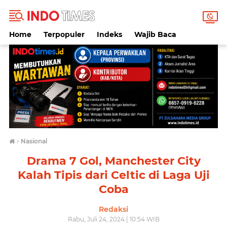
Home
Terpopuler
Indeks
Wajib Baca
›
Nasional
Drama 7 Gol, Manchester City
Kalah Tipis dari Celtic di Laga Uji
Coba
Redaksi
Rabu, Juli 24, 2024 | 10:54 WIB