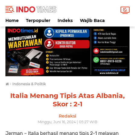
Home
Terpopuler
Indeks
Wajib Baca
›
Indonesia & Politik
Italia Menang Tipis Atas Albania,
Skor : 2-1
Redaksi
Minggu, Juni 16, 2024 | 05:27 WIB
Jerman
– Italia berhasil menang tipis 2-1 melawan