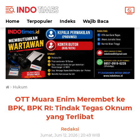
Home
Terpopuler
Indeks
Wajib Baca
›
Hukum
OTT Muara Enim Merembet ke
BPK, BPK RI: Tindak Tegas Oknum
yang Terlibat
Redaksi
Jumat, Juni 12, 2026 | 20:49 WIB