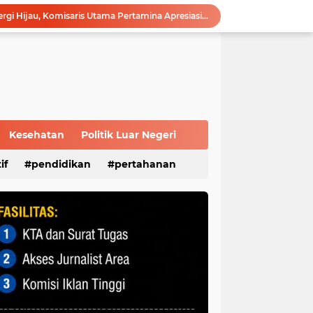
Sambut Masa Depan Energi Hijau, Komisaris Utama Pertamina Apresiasi Langkah Strategis dan Keandalan Kilang Plaju
Survei Kepuasan Masyarakat Beri Nilai 89,56, Pelayanan Kantor DPD RI Sumsel Masuk Kategori Sangat Baik
Melalui Sosialisasi Ekonomi Kreatif Diharapkan Dapat Meningkatkan Kesejahteraan Masyarakat Lokal Demi Terciptanya Sitkamtibmas Yang Kondusif
Advokat Reza Utama, S.H : Modus Operandi Korupsi di PALI Harus Jadi Catatan APH, Jangan Terjadi Berulang
Melalui MPLS, KPID Sumsel Ajak Peserta Didik Baru SMP N 35 Palembang Bijak Bermedia Sosial
Silahturahmi ke Ulama, Pengurus DPC PPP Palembang Terima Banyak Wejangan
Perkuat Tata Kelola Perusahaan, Pertamina Patra Niaga Jalin Kerja Sama dengan Kejati Sumsel
Disbudpar Sumsel Gelar Grand Final Putera Puteri Sriwijaya 2026, Sekda: Harus Mampu Bawa Sumsel Go Internasional
Kesehatan
Politik Luar Negeri
Modernisasi Anggaran: BRI Bangko dan Satker BPN Merangin Resmi Teken PKS Penerbitan KKP
Polri Presisi Diperkuat, Polda Sumsel dan GBR Sriwijaya Sepakat Bangun Kolaborasi untuk Kamtibmas
if
pendidikan
pertahanan