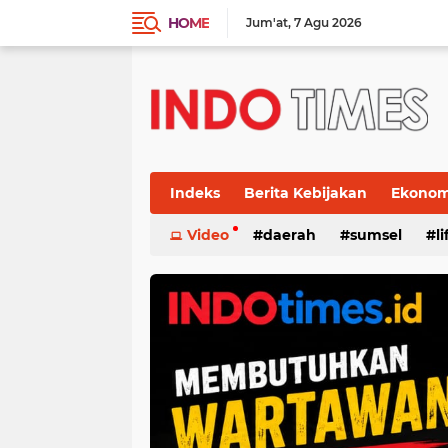
HOME
Jum'at
7 Agu 2026
Indeks
Berita Kebijakan
Ekonomi
Video
daerah
sumsel
l