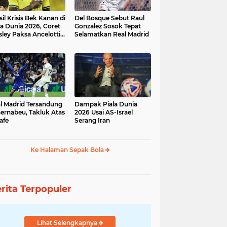
sil Krisis Bek Kanan di
Del Bosque Sebut Raul
la Dunia 2026, Coret
Gonzalez Sosok Tepat
ley Paksa Ancelotti
Selamatkan Real Madrid
h Komposisi Tim
l Madrid Tersandung
Dampak Piala Dunia
Bernabeu, Takluk Atas
2026 Usai AS-Israel
afe
Serang Iran
Ke Halaman Sepak Bola
rita Terpopuler
Lihat Selengkapnya