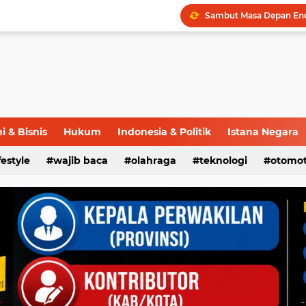
 & Bisnis
Hukum
Indonesia & Politik
Istana Negara
ifestyle
wajib baca
olahraga
teknologi
otomot