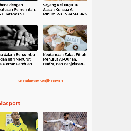
beda dengan
Sayang Keluarga, 10
utusan Pemerintah,
Alasan Kenapa Air
U Tetapkan 1
Minum Wajib Bebas BPA
aram 1448 H pada
Juni 2026
ab dalam Bercumbu
Keutamaan Zakat Fitrah
gan Istri Menurut
Menurut Al-Qur'an,
a Ulama: Panduan
Hadist, dan Penjelasan
uk Keharmonisan
Para Ulama
mah Tangga
Ke Halaman Wajib Baca
lasport