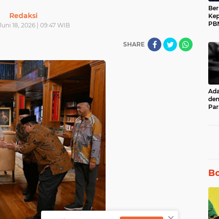
Ber
Redaksi
Kep
PBN
Juni 18, 2026 | 09:47 WIB
Muh
17 
SHARE
Ad
den
Par
unt
Ru
Bo
×