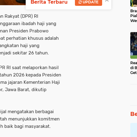
Berita Terbaru
UPDATE
Bra
n Rakyat (DPR) RI
Pia
Wes
nggaraan ibadah haji yang
Uba
inan Presiden Prabowo
at perhatian khusus adalah
ngkatan haji yang
jadi sekitar 26 tahun.
Rea
R RI saat melaporkan hasil
di 
Get
 tahun 2026 kepada Presiden
a jajaran Kementerian Haji
, Jawa Barat, dikutip
ijal mengatakan berbagai
Be
intah menunjukkan komitmen
h baik bagi masyarakat.