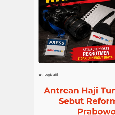
›
Legislatif
Antrean Haji Tu
Sebut Reform
Prabowo 