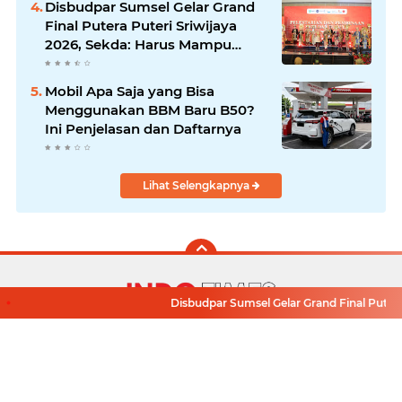
Disbudpar Sumsel Gelar Grand
Final Putera Puteri Sriwijaya
2026, Sekda: Harus Mampu
Bawa Sumsel Go Internasional
Mobil Apa Saja yang Bisa
Menggunakan BBM Baru B50?
Ini Penjelasan dan Daftarnya
Lihat Selengkapnya
Disbudpar Sumsel Gelar Grand Final Putera 
Facebook
Instagram
Pinterest
Twitter
YouTube
Redaksi
Pasang Iklan
Pedoman Media Siber
Privacy Policy