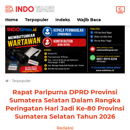
Home
Terpopuler
Indeks
Wajib Baca
›
Terpopuler
Rapat Paripurna DPRD Provinsi
Sumatera Selatan Dalam Rangka
Peringatan Hari Jadi Ke-80 Provinsi
Sumatera Selatan Tahun 2026
Redaksi