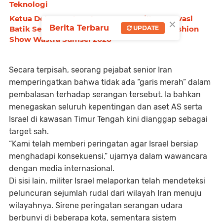
Teknologi
Ketua Dekranasda Feby Deru Tampilkan Inovasi
×
Berita Terbaru
UPDATE
Batik Sembagi dan Sulam Mudawaroh di Fashion
Show Wastra Sumsel 2026
Secara terpisah, seorang pejabat senior Iran
memperingatkan bahwa tidak ada “garis merah” dalam
pembalasan terhadap serangan tersebut. Ia bahkan
menegaskan seluruh kepentingan dan aset AS serta
Israel di kawasan Timur Tengah kini dianggap sebagai
target sah.
“Kami telah memberi peringatan agar Israel bersiap
menghadapi konsekuensi,” ujarnya dalam wawancara
dengan media internasional.
Di sisi lain, militer Israel melaporkan telah mendeteksi
peluncuran sejumlah rudal dari wilayah Iran menuju
wilayahnya. Sirene peringatan serangan udara
berbunyi di beberapa kota, sementara sistem