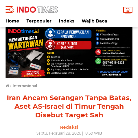
Home
Terpopuler
Indeks
Wajib Baca
›
Internasional
Iran Ancam Serangan Tanpa Batas,
Aset AS-Israel di Timur Tengah
Disebut Target Sah
Redaksi
Sabtu, Februari 28, 2026 | 18:59 WIB