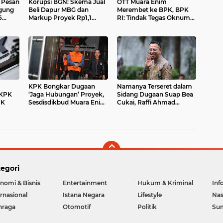
p Pesan
Korupsi BGN: Skema Jual
OTT Muara Enim
agung
Beli Dapur MBG dan
Merembet ke BPK, BPK
6
Markup Proyek Rp1,1
RI: Tindak Tegas Oknum
 MBG
Triliun Terungkap
yang Terlibat
KPK Bongkar Dugaan
Namanya Terseret dalam
 KPK
‘Jaga Hubungan’ Proyek,
Sidang Dugaan Suap Bea
PK
Sesdisdikbud Muara Enim
Cukai, Raffi Ahmad
Terima Rp500 Juta dari
Siapkan Langkah Hukum
Swasta
egori
nomi & Bisnis
Entertainment
Hukum & Kriminal
Inf
ernasional
Istana Negara
Lifestyle
Nas
hraga
Otomotif
Politik
Su