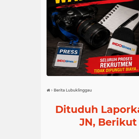
›
Berita Lubuklinggau
Dituduh Lapork
JN, Beriku