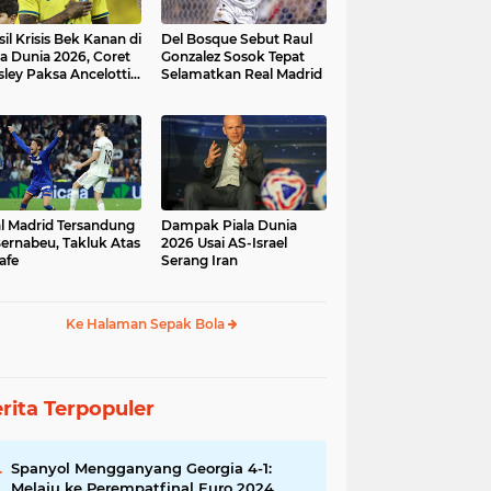
sil Krisis Bek Kanan di
Del Bosque Sebut Raul
la Dunia 2026, Coret
Gonzalez Sosok Tepat
ley Paksa Ancelotti
Selamatkan Real Madrid
h Komposisi Tim
l Madrid Tersandung
Dampak Piala Dunia
Bernabeu, Takluk Atas
2026 Usai AS-Israel
afe
Serang Iran
Ke Halaman Sepak Bola
rita Terpopuler
Spanyol Mengganyang Georgia 4-1:
Melaju ke Perempatfinal Euro 2024