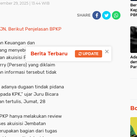
ember 29, 2025 | 13:44 WIB
Ber
Kep
PBN
SHARE
Muh
17 
n Keuangan dan
×
ang menyebut adanya laporan
Berita Terbaru
UPDATE
dan akuisisi PT Jembatan
Ad
den
ry (Persero) yang diklaim
Par
 informasi tersebut tidak
unt
Ru
 adanya dugaan tindak pidana
pada KPK,” ujar Juru Bicara
 tertulis, Jumat, 28
Bo
PKP hanya melakukan review
ses akuisisi Jembatan
erupakan bagian dari tugas