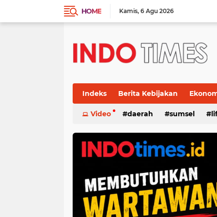
HOME
Kamis
6 Agu 2026
Indeks
Berita Kebijakan
Ekonomi
Video
daerah
sumsel
l