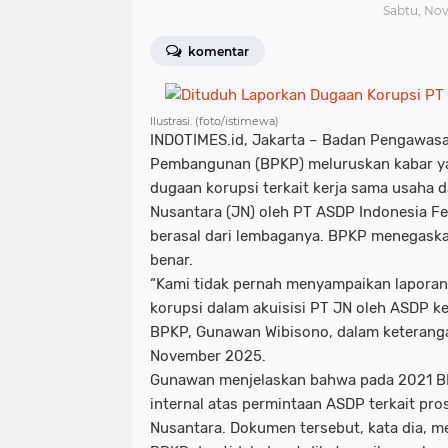
Sabtu, Nov
komentar
Ilustrasi. (foto/istimewa)
INDOTIMES.id, Jakarta
– Badan Pengawasa
Pembangunan (BPKP) meluruskan kabar y
dugaan korupsi terkait kerja sama usaha 
Nusantara (JN) oleh PT ASDP Indonesia Fer
berasal dari lembaganya. BPKP menegaskan
benar.
“Kami tidak pernah menyampaikan laporan
korupsi dalam akuisisi PT JN oleh ASDP ke
BPKP, Gunawan Wibisono, dalam keterangan
November 2025.
Gunawan menjelaskan bahwa pada 2021 B
internal atas permintaan ASDP terkait pro
Nusantara. Dokumen tersebut, kata dia, m