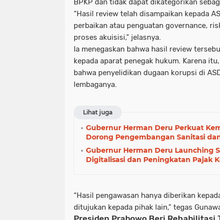
BPKP dan tidak dapat dikategorikan sebaga
“Hasil review telah disampaikan kepada 
perbaikan atau penguatan
governance, ris
proses akuisisi,” jelasnya.
Ia menegaskan bahwa hasil
review
tersebu
kepada aparat penegak hukum. Karena it
bahwa penyelidikan dugaan korupsi di ASD
lembaganya.
Lihat juga
Gubernur Herman Deru Perkuat Kemi
Dorong Pengembangan Sanitasi dan
Gubernur Herman Deru Launching 
Digitalisasi dan Peningkatan Pajak 
“Hasil pengawasan hanya diberikan kepada
ditujukan kepada pihak lain,” tegas Gunaw
Presiden Prabowo Beri Rehabilitasi