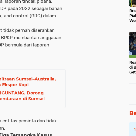
i laporan tindak pidana.
ASDP pada 2022 sebagai bahan
Bra
k, and control
(GRC) dalam
Pia
Wes
Uba
t tidak pernah diserahkan
u, BPKP membantah anggapan
P bermula dari laporan
Rea
di 
Get
traan Sumsel–Australia,
 Ekspor Kopi
SIGUNTANG, Dorong
Kendaraan di Sumsel
Be
 entitas peminta dan tidak
an.
 Tiga Tersangka Kasus