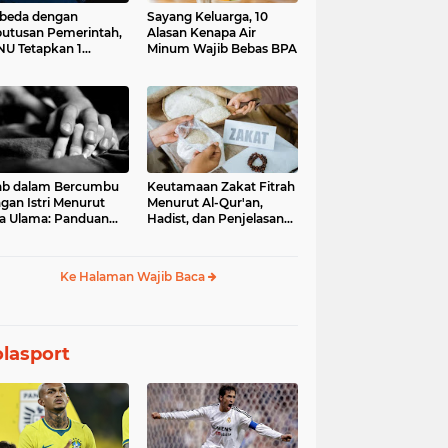
beda dengan
Sayang Keluarga, 10
utusan Pemerintah,
Alasan Kenapa Air
U Tetapkan 1
Minum Wajib Bebas BPA
aram 1448 H pada
Juni 2026
ab dalam Bercumbu
Keutamaan Zakat Fitrah
gan Istri Menurut
Menurut Al-Qur'an,
a Ulama: Panduan
Hadist, dan Penjelasan
uk Keharmonisan
Para Ulama
mah Tangga
Ke Halaman Wajib Baca
lasport