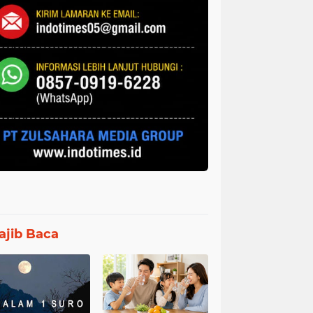
jib Baca