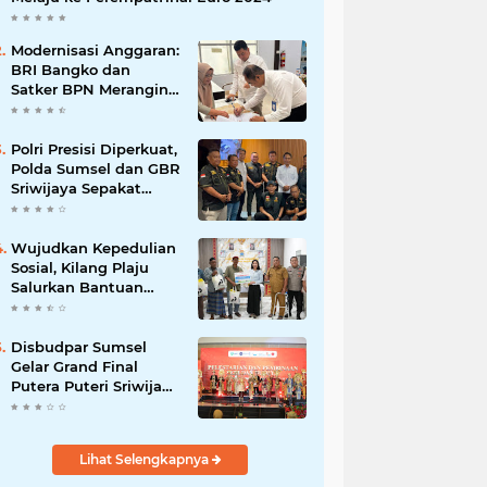
Modernisasi Anggaran:
BRI Bangko dan
Satker BPN Merangin
Resmi Teken PKS
Penerbitan KKP
Polri Presisi Diperkuat,
Polda Sumsel dan GBR
Sriwijaya Sepakat
Bangun Kolaborasi
untuk Kamtibmas
Wujudkan Kepedulian
Sosial, Kilang Plaju
Salurkan Bantuan
Bagi Korban
Kebakaran
Disbudpar Sumsel
Gelar Grand Final
Putera Puteri Sriwijaya
2026, Sekda: Harus
Mampu Bawa Sumsel
Go Internasional
Lihat Selengkapnya