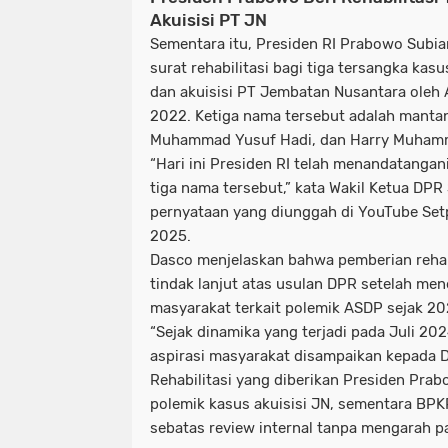
Akuisisi PT JN
Sementara itu, Presiden RI Prabowo Subi
surat rehabilitasi bagi tiga tersangka kas
dan akuisisi PT Jembatan Nusantara oleh
2022. Ketiga nama tersebut adalah mantan
Muhammad Yusuf Hadi, dan Harry Muham
“Hari ini Presiden RI telah menandatangani
tiga nama tersebut,” kata Wakil Ketua DP
pernyataan yang diunggah di YouTube Set
2025.
Dasco menjelaskan bahwa pemberian rehab
tindak lanjut atas usulan DPR setelah men
masyarakat terkait polemik ASDP sejak 20
“Sejak dinamika yang terjadi pada Juli 2
aspirasi masyarakat disampaikan kepada 
Rehabilitasi yang diberikan Presiden Pra
polemik kasus akuisisi JN, sementara B
sebatas
review
internal tanpa mengarah pa