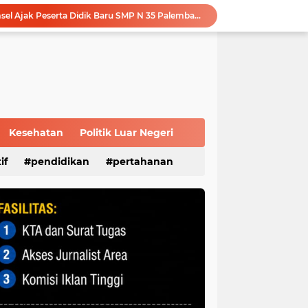
Silahturahmi ke Ulama, Pengurus DPC PPP Palembang Terima Banyak Wejangan
Perkuat Tata Kelola Perusahaan, Pertamina Patra Niaga Jalin Kerja Sama dengan Kejati Sumsel
Disbudpar Sumsel Gelar Grand Final Putera Puteri Sriwijaya 2026, Sekda: Harus Mampu Bawa Sumsel Go Internasional
Modernisasi Anggaran: BRI Bangko dan Satker BPN Merangin Resmi Teken PKS Penerbitan KKP
Polri Presisi Diperkuat, Polda Sumsel dan GBR Sriwijaya Sepakat Bangun Kolaborasi untuk Kamtibmas
Sambut Masa Depan Energi Hijau, Komisaris Utama Pertamina Apresiasi Langkah Strategis dan Keandalan Kilang Plaju
Survei Kepuasan Masyarakat Beri Nilai 89,56, Pelayanan Kantor DPD RI Sumsel Masuk Kategori Sangat Baik
Melalui Sosialisasi Ekonomi Kreatif Diharapkan Dapat Meningkatkan Kesejahteraan Masyarakat Lokal Demi Terciptanya Sitkamtibmas Yang Kondusif
Kesehatan
Politik Luar Negeri
Advokat Reza Utama, S.H : Modus Operandi Korupsi di PALI Harus Jadi Catatan APH, Jangan Terjadi Berulang
if
pendidikan
pertahanan
Melalui MPLS, KPID Sumsel Ajak Peserta Didik Baru SMP N 35 Palembang Bijak Bermedia Sosial