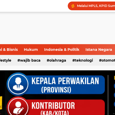
 & Bisnis
Hukum
Indonesia & Politik
Istana Negara
ifestyle
wajib baca
olahraga
teknologi
otomot