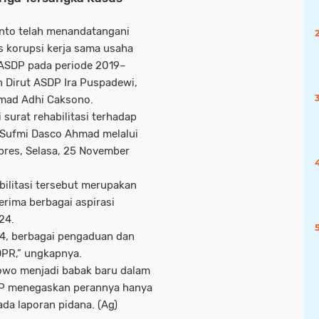
anto telah menandatangani
us korupsi kerja sama usaha
 ASDP pada periode 2019–
 Dirut ASDP Ira Puspadewi,
mad Adhi Caksono.
 surat rehabilitasi terhadap
R Sufmi Dasco Ahmad melalui
pres, Selasa, 25 November
ilitasi tersebut merupakan
erima berbagai aspirasi
24.
024, berbagai pengaduan dan
DPR,” ungkapnya.
bowo menjadi babak baru dalam
PKP menegaskan perannya hanya
da laporan pidana. (Ag)