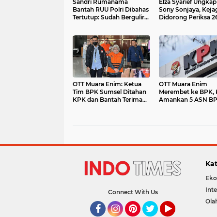
Sandri Rumanama
Elza Syarief Ungka
Bantah RUU Polri Dibahas
Sony Sonjaya, Kej
Tertutup: Sudah Bergulir
Didorong Periksa 2
Sejak 2022
Nama dalam Kasus
OTT Muara Enim: Ketua
OTT Muara Enim
Tim BPK Sumsel Ditahan
Merembet ke BPK,
KPK dan Bantah Terima
Amankan 5 ASN B
Uang
Kat
Eko
Int
Connect With Us
Ola