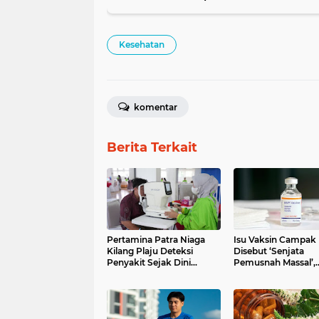
Kesehatan
komentar
Berita Terkait
Pertamina Patra Niaga
Isu Vaksin Campak
Kilang Plaju Deteksi
Disebut ‘Senjata
Penyakit Sejak Dini
Pemusnah Massal’,
Melalui Layanan Medical
Kemenkes Tegaskan
Check Up
Hoaks