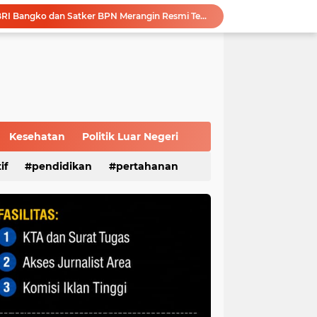
Modernisasi Anggaran: BRI Bangko dan Satker BPN Merangin Resmi Teken PKS Penerbitan KKP
Polri Presisi Diperkuat, Polda Sumsel dan GBR Sriwijaya Sepakat Bangun Kolaborasi untuk Kamtibmas
Sambut Masa Depan Energi Hijau, Komisaris Utama Pertamina Apresiasi Langkah Strategis dan Keandalan Kilang Plaju
Survei Kepuasan Masyarakat Beri Nilai 89,56, Pelayanan Kantor DPD RI Sumsel Masuk Kategori Sangat Baik
Melalui Sosialisasi Ekonomi Kreatif Diharapkan Dapat Meningkatkan Kesejahteraan Masyarakat Lokal Demi Terciptanya Sitkamtibmas Yang Kondusif
Advokat Reza Utama, S.H : Modus Operandi Korupsi di PALI Harus Jadi Catatan APH, Jangan Terjadi Berulang
Melalui MPLS, KPID Sumsel Ajak Peserta Didik Baru SMP N 35 Palembang Bijak Bermedia Sosial
Silahturahmi ke Ulama, Pengurus DPC PPP Palembang Terima Banyak Wejangan
Kesehatan
Politik Luar Negeri
Perkuat Tata Kelola Perusahaan, Pertamina Patra Niaga Jalin Kerja Sama dengan Kejati Sumsel
if
pendidikan
pertahanan
Disbudpar Sumsel Gelar Grand Final Putera Puteri Sriwijaya 2026, Sekda: Harus Mampu Bawa Sumsel Go Internasional