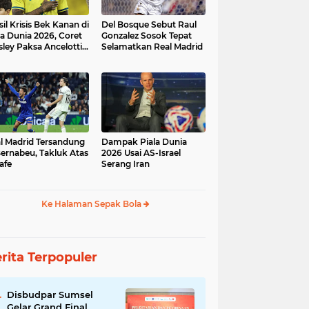
sil Krisis Bek Kanan di
Del Bosque Sebut Raul
la Dunia 2026, Coret
Gonzalez Sosok Tepat
ley Paksa Ancelotti
Selamatkan Real Madrid
h Komposisi Tim
l Madrid Tersandung
Dampak Piala Dunia
Bernabeu, Takluk Atas
2026 Usai AS-Israel
afe
Serang Iran
Ke Halaman Sepak Bola
rita Terpopuler
Disbudpar Sumsel
Gelar Grand Final