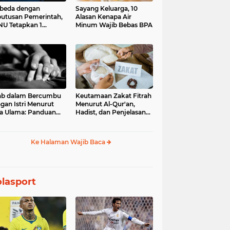
beda dengan
Sayang Keluarga, 10
utusan Pemerintah,
Alasan Kenapa Air
U Tetapkan 1
Minum Wajib Bebas BPA
aram 1448 H pada
Juni 2026
ab dalam Bercumbu
Keutamaan Zakat Fitrah
gan Istri Menurut
Menurut Al-Qur'an,
a Ulama: Panduan
Hadist, dan Penjelasan
uk Keharmonisan
Para Ulama
mah Tangga
Ke Halaman Wajib Baca
lasport