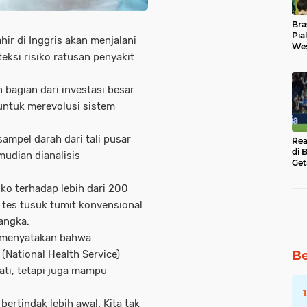
Bra
Pia
ahir di Inggris akan menjalani
Wes
ksi risiko ratusan penyakit
Uba
 bagian dari investasi besar
 untuk merevolusi sistem
ampel darah dari tali pusar
Rea
di 
mudian dianalisis
Get
iko terhadap lebih dari 200
 tes tusuk tumit konvensional
angka.
, menyatakan bahwa
National Health Service)
Be
ti, tetapi juga mampu
ertindak lebih awal. Kita tak