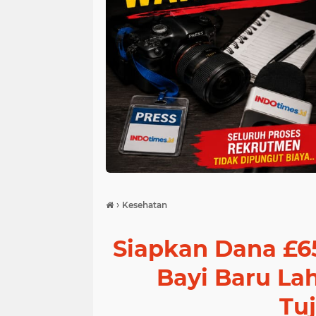
›
Kesehatan
Siapkan Dana £6
Bayi Baru Lahi
Tuj