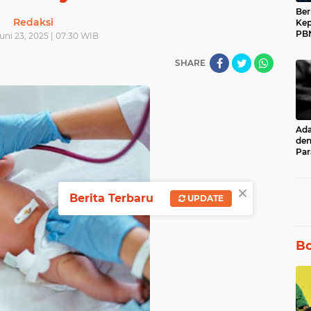
Ber
Redaksi
Kep
PBN
Juni 23, 2025 | 07:30 WIB
Muh
17 
SHARE
Ad
den
Par
unt
Ru
×
Berita Terbaru
UPDATE
Bo