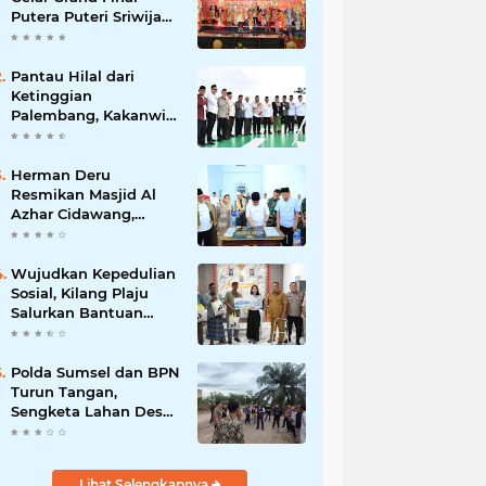
Putera Puteri Sriwijaya
2026, Sekda: Harus
Mampu Bawa Sumsel
Go Internasional
Pantau Hilal dari
Ketinggian
Palembang, Kakanwil
Kemenag Sumsel
Sampaikan Pesan
Kerukunan
Herman Deru
Resmikan Masjid Al
Azhar Cidawang,
Perkuat Syiar Islam di
OKU Timur
Wujudkan Kepedulian
Sosial, Kilang Plaju
Salurkan Bantuan
Bagi Korban
Kebakaran
Polda Sumsel dan BPN
Turun Tangan,
Sengketa Lahan Desa
Daya Kesuma
Banyuasin Perlu
Kepastian Hukum
Lihat Selengkapnya