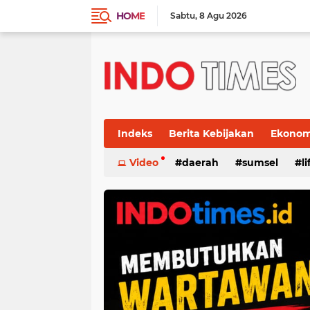
HOME
Sabtu
8 Agu 2026
Indeks
Berita Kebijakan
Ekonomi
Video
daerah
sumsel
l