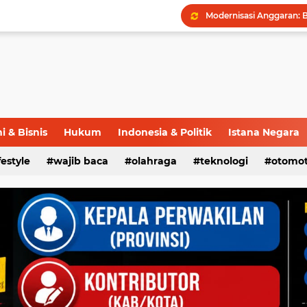
 & Bisnis
Hukum
Indonesia & Politik
Istana Negara
ifestyle
wajib baca
olahraga
teknologi
otomot