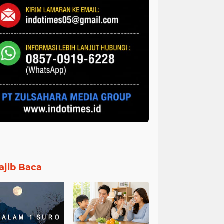
jib Baca