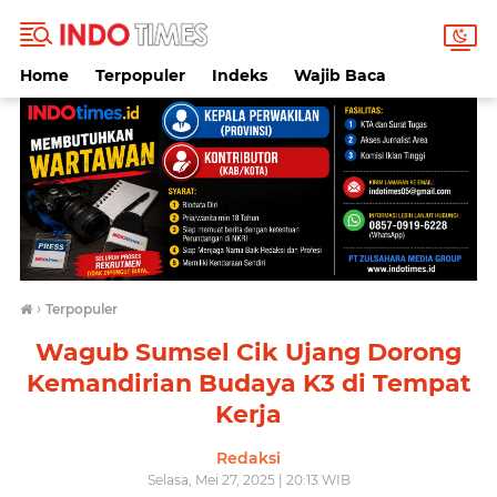
Home
Terpopuler
Indeks
Wajib Baca
›
Terpopuler
Wagub Sumsel Cik Ujang Dorong
Kemandirian Budaya K3 di Tempat
Kerja
Redaksi
Selasa, Mei 27, 2025 | 20:13 WIB