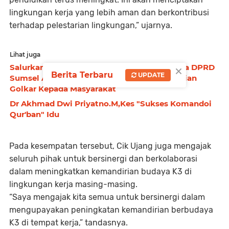
lingkungan kerja yang lebih aman dan berkontribusi
terhadap pelestarian lingkungan,” ujarnya.
Lihat juga
×
Salurkan 800 Kantong Daging Kurban, Ketua DPRD
Berita Terbaru
UPDATE
Sumsel Andie Dinialdie : Ini Bentuk Kepedulian
Golkar Kepada Masyarakat
Dr Akhmad Dwi Priyatno.M,Kes "Sukses Komandoi
Qur'ban" Idu
Pada kesempatan tersebut, Cik Ujang juga mengajak
seluruh pihak untuk bersinergi dan berkolaborasi
dalam meningkatkan kemandirian budaya K3 di
lingkungan kerja masing-masing.
“Saya mengajak kita semua untuk bersinergi dalam
mengupayakan peningkatan kemandirian berbudaya
K3 di tempat kerja,” tandasnya.