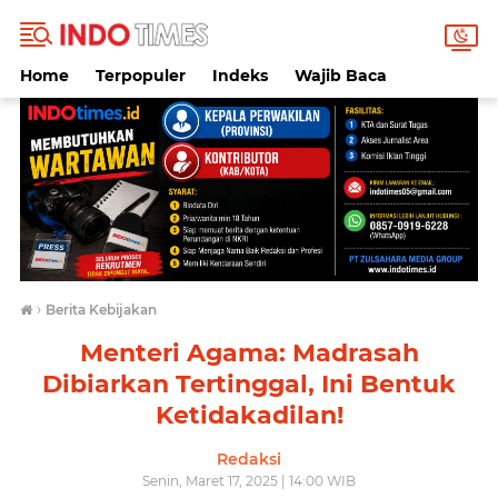
Home
Terpopuler
Indeks
Wajib Baca
›
Berita Kebijakan
Menteri Agama: Madrasah
Dibiarkan Tertinggal, Ini Bentuk
Ketidakadilan!
Redaksi
Senin, Maret 17, 2025 | 14:00 WIB