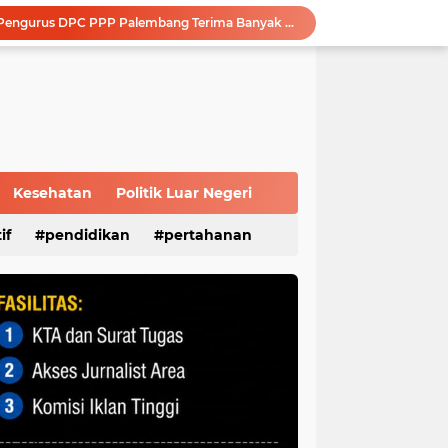
Perkuat Tata Kelola Perusahaan, Pertamina Patra Niaga Jalin Kerja Sama dengan Kejati Sumsel
Disbudpar Sumsel Gelar Grand Final Putera Puteri Sriwijaya 2026, Sekda: Harus Mampu Bawa Sumsel Go Internasional
Modernisasi Anggaran: BRI Bangko dan Satker BPN Merangin Resmi Teken PKS Penerbitan KKP
Polri Presisi Diperkuat, Polda Sumsel dan GBR Sriwijaya Sepakat Bangun Kolaborasi untuk Kamtibmas
Sambut Masa Depan Energi Hijau, Komisaris Utama Pertamina Apresiasi Langkah Strategis dan Keandalan Kilang Plaju
Survei Kepuasan Masyarakat Beri Nilai 89,56, Pelayanan Kantor DPD RI Sumsel Masuk Kategori Sangat Baik
Melalui Sosialisasi Ekonomi Kreatif Diharapkan Dapat Meningkatkan Kesejahteraan Masyarakat Lokal Demi Terciptanya Sitkamtibmas Yang Kondusif
Advokat Reza Utama, S.H : Modus Operandi Korupsi di PALI Harus Jadi Catatan APH, Jangan Terjadi Berulang
Kesehatan
Politik Luar Negeri
Melalui MPLS, KPID Sumsel Ajak Peserta Didik Baru SMP N 35 Palembang Bijak Bermedia Sosial
if
pendidikan
pertahanan
Silahturahmi ke Ulama, Pengurus DPC PPP Palembang Terima Banyak Wejangan