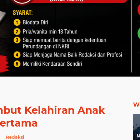
Wa
mbut Kelahiran Anak
ertama
Redaksi