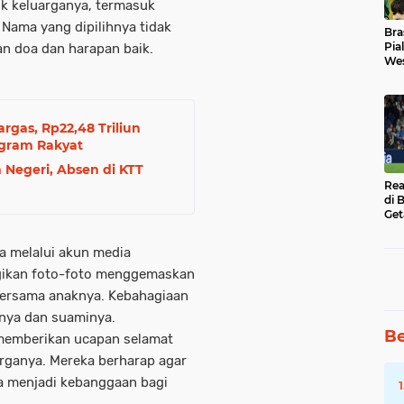
uk keluarganya, termasuk
Nama yang dipilihnya tidak
Bra
Pia
an doa dan harapan baik.
Wes
Uba
argas, Rp22,48 Triliun
ogram Rakyat
Negeri, Absen di KTT
Rea
di 
Get
 melalui akun media
gikan foto-foto menggemaskan
ersama anaknya. Kebahagiaan
hnya dan suaminya.
Be
 memberikan ucapan selamat
arganya. Mereka berharap agar
a menjadi kebanggaan bagi