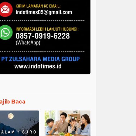
jib Baca