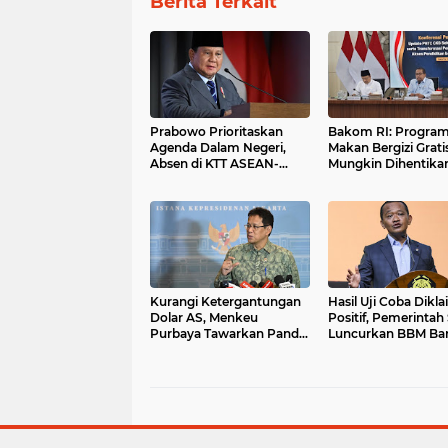
Berita Terkait
Prabowo Prioritaskan
Bakom RI: Progra
Agenda Dalam Negeri,
Makan Bergizi Grati
Absen di KTT ASEAN-
Mungkin Dihentikan
Rusia 2026
Janji Kampanye
Kurangi Ketergantungan
Hasil Uji Coba Dikl
Dolar AS, Menkeu
Positif, Pemerintah
Purbaya Tawarkan Panda
Luncurkan BBM Ba
Bond ke Investor China
Mulai 1 Juli 2026