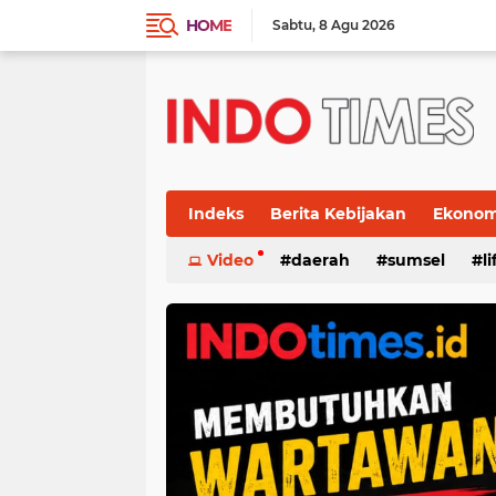
HOME
Sabtu
8 Agu 2026
Indeks
Berita Kebijakan
Ekonomi
Video
daerah
sumsel
l