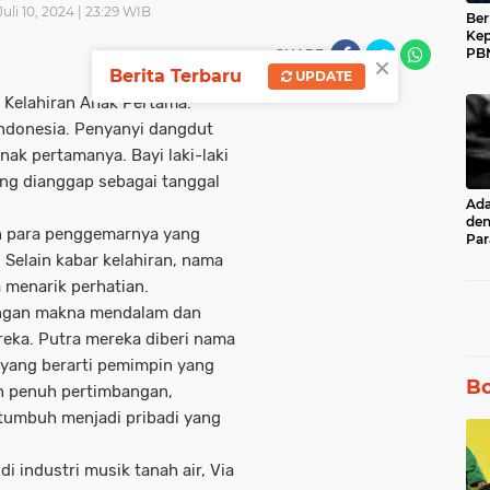
uli 10, 2024 | 23:29 WIB
Ber
Kep
PBN
SHARE
×
Muh
Berita Terbaru
UPDATE
17 
 Kelahiran Anak Pertama.
Indonesia. Penyanyi dangdut
anak pertamanya. Bayi laki-laki
yang dianggap sebagai tanggal
Ad
den
n para penggemarnya yang
Par
unt
 Selain kabar kelahiran, nama
Ru
 menarik perhatian.
engan makna mendalam dan
eka. Putra mereka diberi nama
yang berarti pemimpin yang
Bo
an penuh pertimbangan,
tumbuh menjadi pribadi yang
i industri musik tanah air, Via