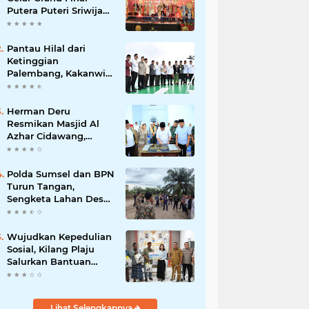
Putera Puteri Sriwijaya
2026, Sekda: Harus
Mampu Bawa Sumsel
Go Internasional
Pantau Hilal dari
Ketinggian
Palembang, Kakanwil
Kemenag Sumsel
Sampaikan Pesan
Kerukunan
Herman Deru
Resmikan Masjid Al
Azhar Cidawang,
Perkuat Syiar Islam di
OKU Timur
Polda Sumsel dan BPN
Turun Tangan,
Sengketa Lahan Desa
Daya Kesuma
Banyuasin Perlu
Kepastian Hukum
Wujudkan Kepedulian
Sosial, Kilang Plaju
Salurkan Bantuan
Bagi Korban
Kebakaran
Lihat Selengkapnya