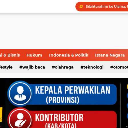
 & Bisnis
Hukum
Indonesia & Politik
Istana Negara
ifestyle
wajib baca
olahraga
teknologi
otomot