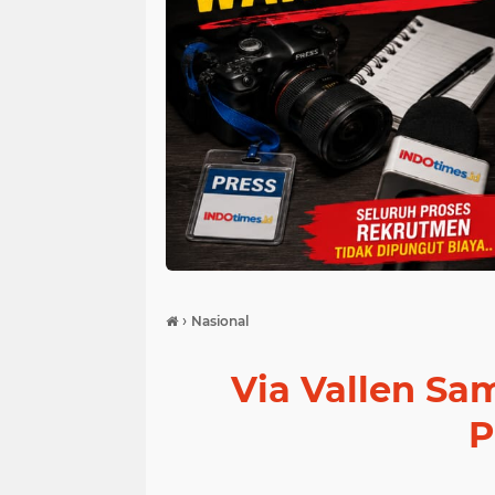
›
Nasional
Via Vallen Sa
P