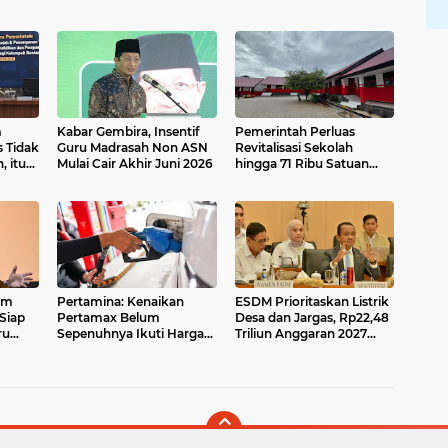
m
Kabar Gembira, Insentif
Pemerintah Perluas
s Tidak
Guru Madrasah Non ASN
Revitalisasi Sekolah
, itu
Mulai Cair Akhir Juni 2026
hingga 71 Ribu Satuan
Pendidikan, Daerah 3T
Jadi Prioritas
aim
Pertamina: Kenaikan
ESDM Prioritaskan Listrik
 Siap
Pertamax Belum
Desa dan Jargas, Rp22,48
ru
Sepenuhnya Ikuti Harga
Triliun Anggaran 2027
Pasar, Hanya Disesuaikan
Disiapkan untuk Program
50 Persen
Rakyat