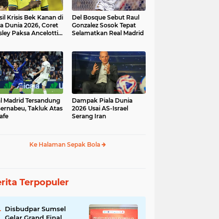
sil Krisis Bek Kanan di
Del Bosque Sebut Raul
la Dunia 2026, Coret
Gonzalez Sosok Tepat
ley Paksa Ancelotti
Selamatkan Real Madrid
h Komposisi Tim
l Madrid Tersandung
Dampak Piala Dunia
Bernabeu, Takluk Atas
2026 Usai AS-Israel
afe
Serang Iran
Ke Halaman Sepak Bola
rita Terpopuler
Disbudpar Sumsel
Gelar Grand Final