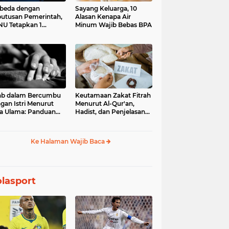
beda dengan
Sayang Keluarga, 10
utusan Pemerintah,
Alasan Kenapa Air
U Tetapkan 1
Minum Wajib Bebas BPA
aram 1448 H pada
Juni 2026
ab dalam Bercumbu
Keutamaan Zakat Fitrah
gan Istri Menurut
Menurut Al-Qur'an,
a Ulama: Panduan
Hadist, dan Penjelasan
uk Keharmonisan
Para Ulama
mah Tangga
Ke Halaman Wajib Baca
lasport