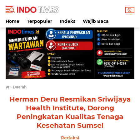
Home
Terpopuler
Indeks
Wajib Baca
›
Daerah
Herman Deru Resmikan Sriwijaya
Health Institute, Dorong
Peningkatan Kualitas Tenaga
Kesehatan Sumsel
Redaksi