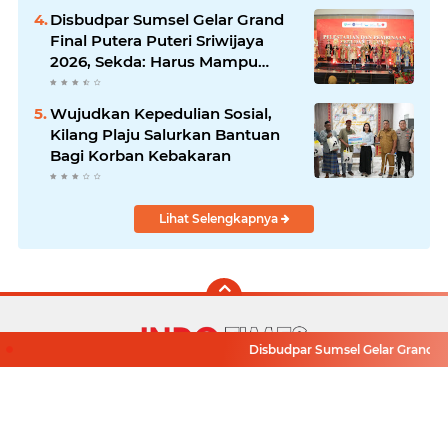
Disbudpar Sumsel Gelar Grand
Final Putera Puteri Sriwijaya
2026, Sekda: Harus Mampu
Bawa Sumsel Go Internasional
Wujudkan Kepedulian Sosial,
Kilang Plaju Salurkan Bantuan
Bagi Korban Kebakaran
Lihat Selengkapnya
Disbudpar Sumsel Gelar Grand Fina
Facebook
Instagram
Pinterest
Twitter
YouTube
Redaksi
Pasang Iklan
Pedoman Media Siber