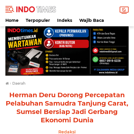
Home
Terpopuler
Indeks
Wajib Baca
›
Daerah
Herman Deru Dorong Percepatan
Pelabuhan Samudra Tanjung Carat,
Sumsel Bersiap Jadi Gerbang
Ekonomi Dunia
Redaksi