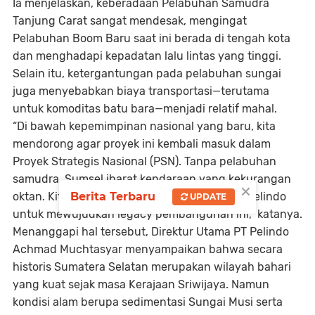
Ia menjelaskan, keberadaan Pelabuhan Samudra
Tanjung Carat sangat mendesak, mengingat
Pelabuhan Boom Baru saat ini berada di tengah kota
dan menghadapi kepadatan lalu lintas yang tinggi.
Selain itu, ketergantungan pada pelabuhan sungai
juga menyebabkan biaya transportasi—terutama
untuk komoditas batu bara—menjadi relatif mahal.
“Di bawah kepemimpinan nasional yang baru, kita
mendorong agar proyek ini kembali masuk dalam
Proyek Strategis Nasional (PSN). Tanpa pelabuhan
samudra, Sumsel ibarat kendaraan yang kekurangan
×
Berita Terbaru
oktan. Kita membutuhkan mitra kuat seperti Pelindo
UPDATE
untuk mewujudkan legacy pembangunan ini,” katanya.
Menanggapi hal tersebut, Direktur Utama PT Pelindo
Achmad Muchtasyar menyampaikan bahwa secara
historis Sumatera Selatan merupakan wilayah bahari
yang kuat sejak masa Kerajaan Sriwijaya. Namun
kondisi alam berupa sedimentasi Sungai Musi serta