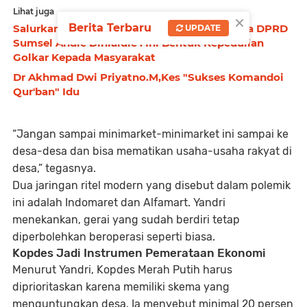
Lihat juga
×
Berita Terbaru
Salurkan 800 Kantong Daging Kurban, Ketua DPRD
UPDATE
Sumsel Andie Dinialdie : Ini Bentuk Kepedulian
Golkar Kepada Masyarakat
Dr Akhmad Dwi Priyatno.M,Kes "Sukses Komandoi
Qur'ban" Idu
“Jangan sampai minimarket-minimarket ini sampai ke
desa-desa dan bisa mematikan usaha-usaha rakyat di
desa,” tegasnya.
Dua jaringan ritel modern yang disebut dalam polemik
ini adalah Indomaret dan Alfamart. Yandri
menekankan, gerai yang sudah berdiri tetap
diperbolehkan beroperasi seperti biasa.
Kopdes Jadi Instrumen Pemerataan Ekonomi
Menurut Yandri, Kopdes Merah Putih harus
diprioritaskan karena memiliki skema yang
menguntungkan desa. Ia menyebut minimal 20 persen