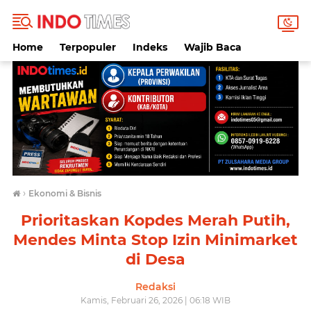
Home
Terpopuler
Indeks
Wajib Baca
›
Ekonomi & Bisnis
Prioritaskan Kopdes Merah Putih,
Mendes Minta Stop Izin Minimarket
di Desa
Redaksi
Kamis, Februari 26, 2026 | 06:18 WIB