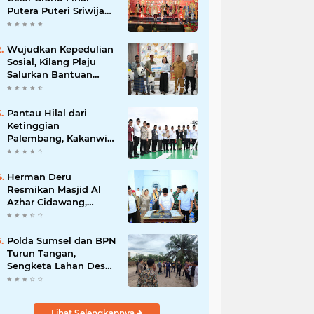
Putera Puteri Sriwijaya
2026, Sekda: Harus
Mampu Bawa Sumsel
Go Internasional
Wujudkan Kepedulian
Sosial, Kilang Plaju
Salurkan Bantuan
Bagi Korban
Kebakaran
Pantau Hilal dari
Ketinggian
Palembang, Kakanwil
Kemenag Sumsel
Sampaikan Pesan
Kerukunan
Herman Deru
Resmikan Masjid Al
Azhar Cidawang,
Perkuat Syiar Islam di
OKU Timur
Polda Sumsel dan BPN
Turun Tangan,
Sengketa Lahan Desa
Daya Kesuma
Banyuasin Perlu
Kepastian Hukum
Lihat Selengkapnya