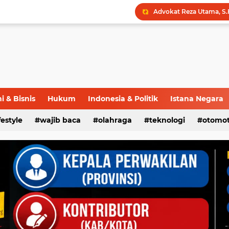
 & Bisnis
Hukum
Indonesia & Politik
Istana Negara
ifestyle
wajib baca
olahraga
teknologi
otomot