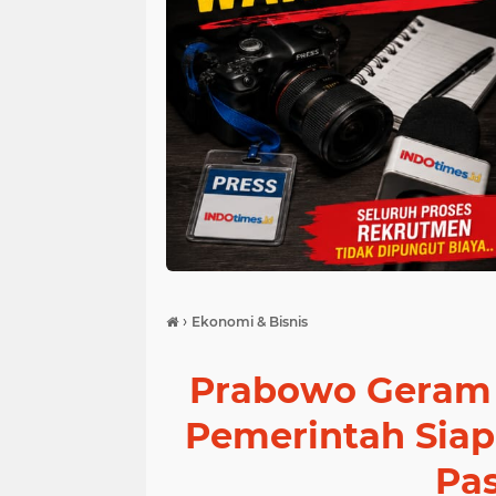
›
Ekonomi & Bisnis
Prabowo Geram 
Pemerintah Sia
Pa