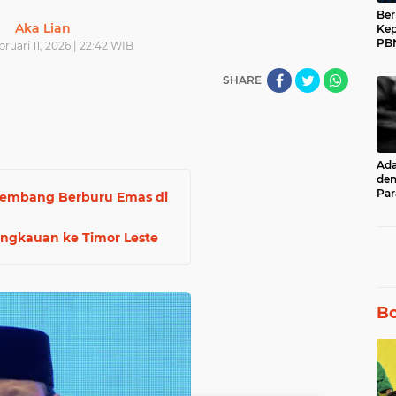
Ber
Aka Lian
Kep
PBN
ruari 11, 2026 | 22:42 WIB
Muh
17 
SHARE
Ad
den
Par
lembang Berburu Emas di
unt
Ru
angkauan ke Timor Leste
Bo