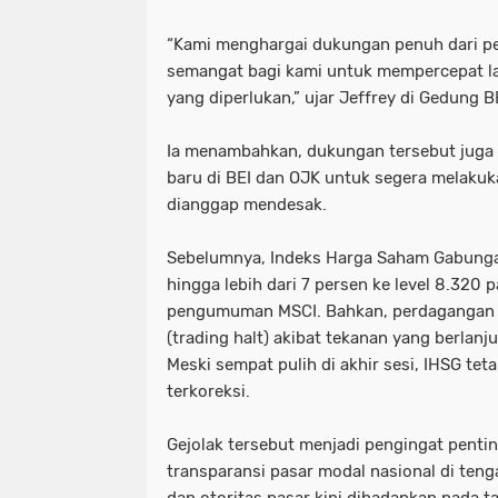
“Kami menghargai dukungan penuh dari pe
semangat bagi kami untuk mempercepat l
yang diperlukan,” ujar Jeffrey di Gedung B
Ia menambahkan, dukungan tersebut juga 
baru di BEI dan OJK untuk segera melakuk
dianggap mendesak.
Sebelumnya, Indeks Harga Saham Gabungan
hingga lebih dari 7 persen ke level 8.320
pengumuman MSCI. Bahkan, perdagangan 
(trading halt) akibat tekanan yang berlanj
Meski sempat pulih di akhir sesi, IHSG tet
terkoreksi.
Gejolak tersebut menjadi pengingat pentin
transparansi pasar modal nasional di teng
dan otoritas pasar kini dihadapkan pada 