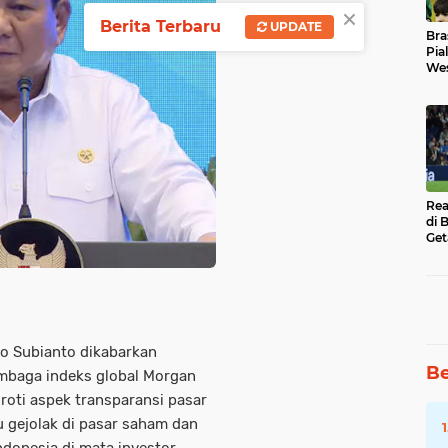
×
Berita Terbaru
UPDATE
Bra
Pia
Wes
Uba
Rea
di 
Get
o Subianto dikabarkan
Be
mbaga indeks global Morgan
oroti aspek transparansi pasar
 gejolak di pasar saham dan
ndonesia di mata investor