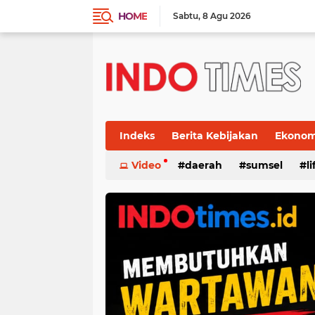
HOME
Sabtu
8 Agu 2026
Indeks
Berita Kebijakan
Ekonomi
Video
daerah
sumsel
l