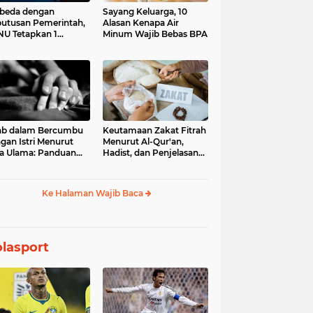
beda dengan
Sayang Keluarga, 10
utusan Pemerintah,
Alasan Kenapa Air
U Tetapkan 1
Minum Wajib Bebas BPA
aram 1448 H pada
Juni 2026
ab dalam Bercumbu
Keutamaan Zakat Fitrah
gan Istri Menurut
Menurut Al-Qur'an,
a Ulama: Panduan
Hadist, dan Penjelasan
uk Keharmonisan
Para Ulama
mah Tangga
Ke Halaman Wajib Baca
lasport