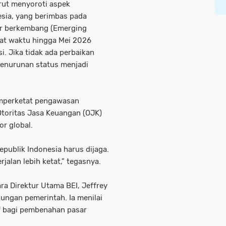
urut menyoroti aspek
esia, yang berimbas pada
ar berkembang (Emerging
gat waktu hingga Mei 2026
. Jika tidak ada perbaikan
 penurunan status menjadi
mperketat pengawasan
Otoritas Jasa Keuangan (OJK)
r global.
epublik Indonesia harus dijaga.
alan lebih ketat,” tegasnya.
ra Direktur Utama BEI, Jeffrey
ungan pemerintah. Ia menilai
if bagi pembenahan pasar