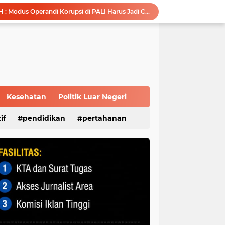
Advokat Reza Utama, S.H : Modus Operandi Korupsi di PALI Harus Jadi Catatan APH, Jangan Terjadi Berulang
Melalui MPLS, KPID Sumsel Ajak Peserta Didik Baru SMP N 35 Palembang Bijak Bermedia Sosial
Silahturahmi ke Ulama, Pengurus DPC PPP Palembang Terima Banyak Wejangan
Perkuat Tata Kelola Perusahaan, Pertamina Patra Niaga Jalin Kerja Sama dengan Kejati Sumsel
Disbudpar Sumsel Gelar Grand Final Putera Puteri Sriwijaya 2026, Sekda: Harus Mampu Bawa Sumsel Go Internasional
Modernisasi Anggaran: BRI Bangko dan Satker BPN Merangin Resmi Teken PKS Penerbitan KKP
Polri Presisi Diperkuat, Polda Sumsel dan GBR Sriwijaya Sepakat Bangun Kolaborasi untuk Kamtibmas
Sambut Masa Depan Energi Hijau, Komisaris Utama Pertamina Apresiasi Langkah Strategis dan Keandalan Kilang Plaju
Kesehatan
Politik Luar Negeri
Survei Kepuasan Masyarakat Beri Nilai 89,56, Pelayanan Kantor DPD RI Sumsel Masuk Kategori Sangat Baik
if
pendidikan
pertahanan
Melalui Sosialisasi Ekonomi Kreatif Diharapkan Dapat Meningkatkan Kesejahteraan Masyarakat Lokal Demi Terciptanya Sitkamtibmas Yang Kondusif