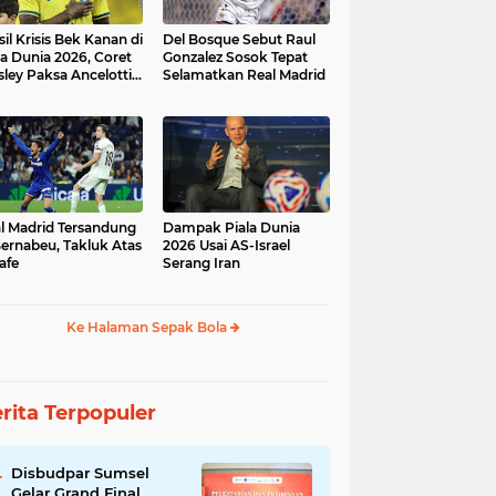
sil Krisis Bek Kanan di
Del Bosque Sebut Raul
la Dunia 2026, Coret
Gonzalez Sosok Tepat
ley Paksa Ancelotti
Selamatkan Real Madrid
h Komposisi Tim
l Madrid Tersandung
Dampak Piala Dunia
Bernabeu, Takluk Atas
2026 Usai AS-Israel
afe
Serang Iran
Ke Halaman Sepak Bola
rita Terpopuler
Disbudpar Sumsel
Gelar Grand Final