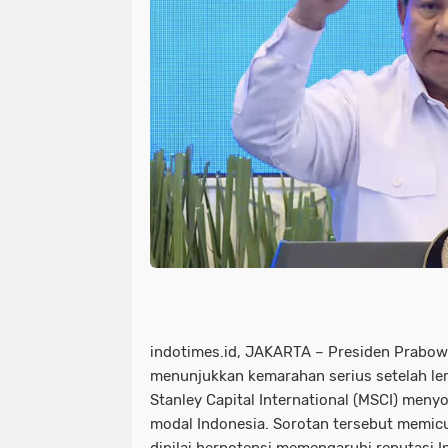
indotimes.id, JAKARTA – Presiden Prabow
menunjukkan kemarahan serius setelah le
Stanley Capital International (MSCI) meny
modal Indonesia. Sorotan tersebut memicu
dinilai berpotensi memengaruhi reputasi I