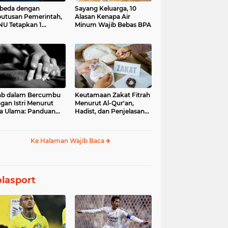
beda dengan
Sayang Keluarga, 10
utusan Pemerintah,
Alasan Kenapa Air
U Tetapkan 1
Minum Wajib Bebas BPA
aram 1448 H pada
Juni 2026
ab dalam Bercumbu
Keutamaan Zakat Fitrah
gan Istri Menurut
Menurut Al-Qur'an,
a Ulama: Panduan
Hadist, dan Penjelasan
uk Keharmonisan
Para Ulama
mah Tangga
Ke Halaman Wajib Baca
lasport