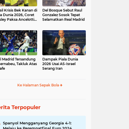
sil Krisis Bek Kanan di
Del Bosque Sebut Raul
la Dunia 2026, Coret
Gonzalez Sosok Tepat
ley Paksa Ancelotti
Selamatkan Real Madrid
h Komposisi Tim
l Madrid Tersandung
Dampak Piala Dunia
Bernabeu, Takluk Atas
2026 Usai AS-Israel
afe
Serang Iran
Ke Halaman Sepak Bola
rita Terpopuler
Spanyol Mengganyang Georgia 4-1:
Melaju ke Perempatfinal Euro 2024