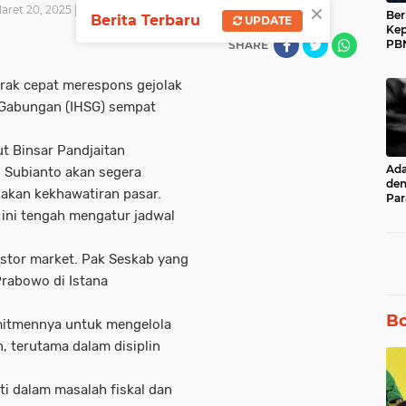
×
aret 20, 2025 | 09:25 WIB
Ber
Berita Terbaru
UPDATE
Kep
PBN
SHARE
Muh
17 
erak cepat merespons gejolak
 Gabungan (IHSG) sempat
t Binsar Pandjaitan
Ad
Subianto akan segera
den
akan kekhawatiran pasar.
Par
unt
t ini tengah mengatur jadwal
Ru
stor market. Pak Seskab yang
Prabowo di Istana
Bo
itmennya untuk mengelola
 terutama dalam disiplin
ti dalam masalah fiskal dan