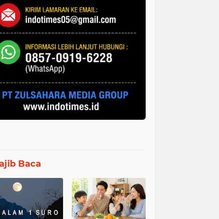
jib Baca