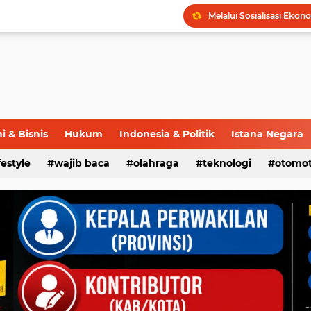
 & Bisnis
Hukum
Indonesia & Politik
Istana Negara
ifestyle
wajib baca
olahraga
teknologi
otomot