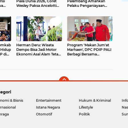
nsi
Piala Dunia 2026, Coret
Palembang Amankan
wa
Wesley Paksa Ancelotti
Pelaku Penganiayaan
Ubah Komposisi Tim
Karyawan Usai Video Viral
emkab
Herman Deru: Wisata
Program 'Makan Jum'at
i Hidup
Dempo Bisa Jadi Motor
Marhaen', DPC PDIP PALI
P di
Ekonomi Asal Alam Tetap
Berbagi Bersama
Terjaga
Masyarakat
up
ngga
 Mati
egori
nomi & Bisnis
Entertainment
Hukum & Kriminal
Inf
ernasional
Istana Negara
Lifestyle
Nas
hraga
Otomotif
Politik
Su