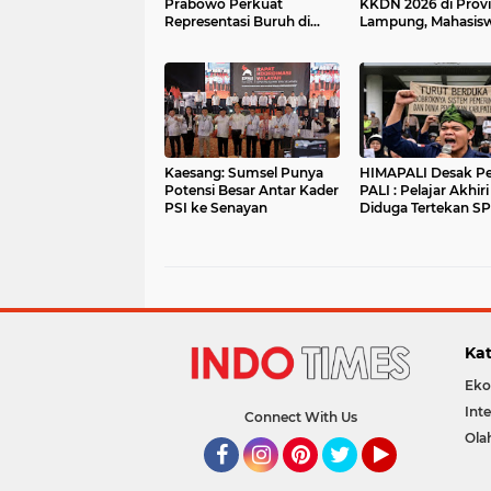
Prabowo Perkuat
KKDN 2026 di Provi
Representasi Buruh di
Lampung, Mahasis
Pemerintahan
Kunjungi Instansi
Strategis
Kaesang: Sumsel Punya
HIMAPALI Desak P
Potensi Besar Antar Kader
PALI : Pelajar Akhir
PSI ke Senayan
Diduga Tertekan SP
Tengah Pusaran
Penangkapan Wab
Soal Fee Proyek Hi
Janji Beasiswa yang
Suri
Kat
Eko
Int
Connect With Us
Ola
Facebook
Instagram
Pinterest
Twitter
YouTube