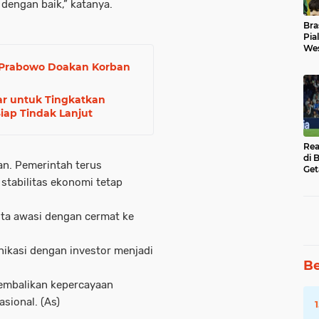
dengan baik,” katanya.
Bra
Pia
Wes
Uba
 Prabowo Doakan Korban
ar untuk Tingkatkan
Siap Tindak Lanjut
Rea
di 
an. Pemerintah terus
Get
stabilitas ekonomi tetap
Kita awasi dengan cermat ke
ikasi dengan investor menjadi
Be
embalikan kepercayaan
sional. (As)