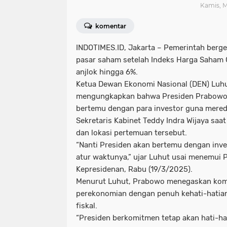
Kamis, M
komentar
INDOTIMES.ID
, Jakarta – Pemerintah berg
pasar saham setelah Indeks Harga Saham
anjlok hingga 6%.
Ketua Dewan Ekonomi Nasional (DEN) Luhu
mengungkapkan bahwa Presiden Prabowo 
bertemu dengan para investor guna mered
Sekretaris Kabinet Teddy Indra Wijaya saa
dan lokasi pertemuan tersebut.
“Nanti Presiden akan bertemu dengan inve
atur waktunya,” ujar Luhut usai menemui 
Kepresidenan, Rabu (19/3/2025).
Menurut Luhut, Prabowo menegaskan kom
perekonomian dengan penuh kehati-hatian,
fiskal.
“Presiden berkomitmen tetap akan hati-ha