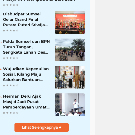
Disbudpar Sumsel
Gelar Grand Final
Putera Puteri Sriwijaya
2026, Sekda: Harus
Mampu Bawa Sumsel
Go Internasional
Polda Sumsel dan BPN
Turun Tangan,
Sengketa Lahan Desa
Daya Kesuma
Banyuasin Perlu
Kepastian Hukum
Wujudkan Kepedulian
Sosial, Kilang Plaju
Salurkan Bantuan
Bagi Korban
Kebakaran
Herman Deru Ajak
Masjid Jadi Pusat
Pemberdayaan Umat
dan Penguatan
Kepedulian Sosial
Lihat Selengkapnya