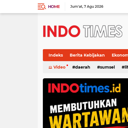
HOME
Jum'at
7 Agu 2026
Indeks
Berita Kebijakan
Ekonomi
Video
daerah
sumsel
l