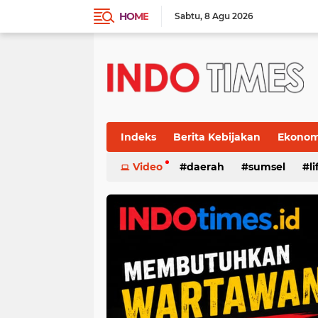
HOME
Sabtu
8 Agu 2026
Indeks
Berita Kebijakan
Ekonomi
Video
daerah
sumsel
l