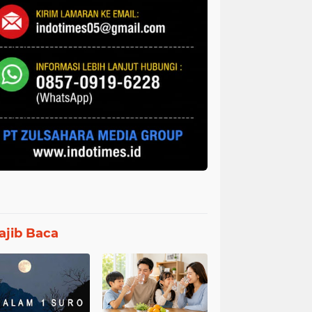
jib Baca