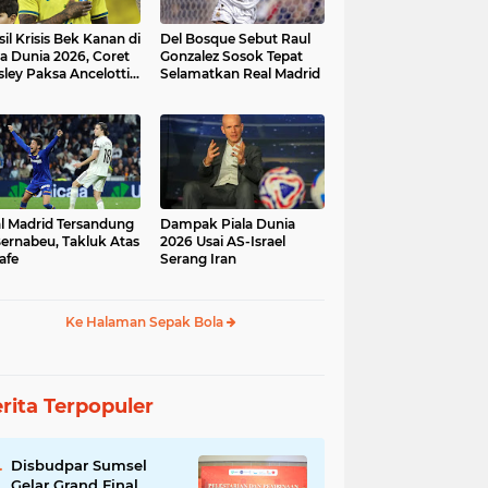
sil Krisis Bek Kanan di
Del Bosque Sebut Raul
la Dunia 2026, Coret
Gonzalez Sosok Tepat
ley Paksa Ancelotti
Selamatkan Real Madrid
h Komposisi Tim
l Madrid Tersandung
Dampak Piala Dunia
Bernabeu, Takluk Atas
2026 Usai AS-Israel
afe
Serang Iran
Ke Halaman Sepak Bola
rita Terpopuler
Disbudpar Sumsel
Gelar Grand Final