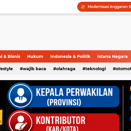
 & Bisnis
Hukum
Indonesia & Politik
Istana Negara
ifestyle
wajib baca
olahraga
teknologi
otomot