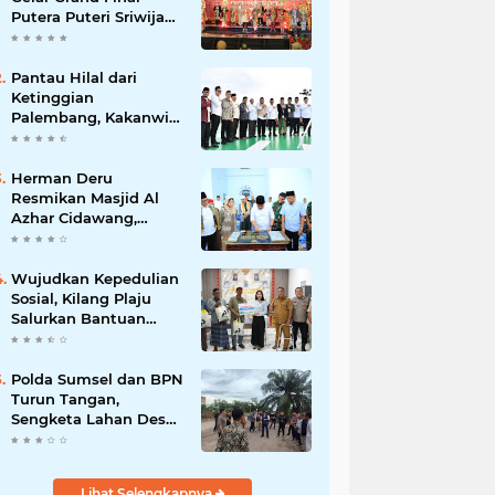
Putera Puteri Sriwijaya
2026, Sekda: Harus
Mampu Bawa Sumsel
Go Internasional
Pantau Hilal dari
Ketinggian
Palembang, Kakanwil
Kemenag Sumsel
Sampaikan Pesan
Kerukunan
Herman Deru
Resmikan Masjid Al
Azhar Cidawang,
Perkuat Syiar Islam di
OKU Timur
Wujudkan Kepedulian
Sosial, Kilang Plaju
Salurkan Bantuan
Bagi Korban
Kebakaran
Polda Sumsel dan BPN
Turun Tangan,
Sengketa Lahan Desa
Daya Kesuma
Banyuasin Perlu
Kepastian Hukum
Lihat Selengkapnya