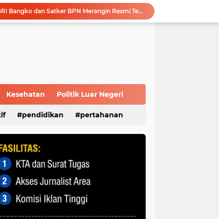
Modernisasi Anggaran: BRI Bangko dan Satker BPN Merangin Resmi Teken PKS Penerbitan KKP
Polri Presisi Diperkuat, Polda Sumsel dan GBR Sriwijaya Sepakat Bangun Kolaborasi untuk Kamtibmas
Sambut Masa Depan Energi Hijau, Komisaris Utama Pertamina Apresiasi Langkah Strategis dan Keandalan Kilang Plaju
Survei Kepuasan Masyarakat Beri Nilai 89,56, Pelayanan Kantor DPD RI Sumsel Masuk Kategori Sangat Baik
Melalui Sosialisasi Ekonomi Kreatif Diharapkan Dapat Meningkatkan Kesejahteraan Masyarakat Lokal Demi Terciptanya Sitkamtibmas Yang Kondusif
Advokat Reza Utama, S.H : Modus Operandi Korupsi di PALI Harus Jadi Catatan APH, Jangan Terjadi Berulang
Melalui MPLS, KPID Sumsel Ajak Peserta Didik Baru SMP N 35 Palembang Bijak Bermedia Sosial
Silahturahmi ke Ulama, Pengurus DPC PPP Palembang Terima Banyak Wejangan
Kesehatan
Politik Luar Negeri
Perkuat Tata Kelola Perusahaan, Pertamina Patra Niaga Jalin Kerja Sama dengan Kejati Sumsel
if
pendidikan
pertahanan
Disbudpar Sumsel Gelar Grand Final Putera Puteri Sriwijaya 2026, Sekda: Harus Mampu Bawa Sumsel Go Internasional