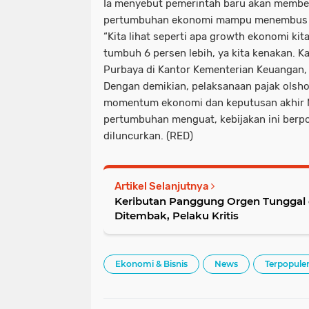
Ia menyebut pemerintah baru akan member
pertumbuhan ekonomi mampu menembus a
“Kita lihat seperti apa growth ekonomi kit
tumbuh 6 persen lebih, ya kita kenakan. Kal
Purbaya di Kantor Kementerian
Keuangan, 
Dengan demikian, pelaksanaan pajak olsho
momentum ekonomi dan keputusan akhir M
pertumbuhan menguat, kebijakan ini berpo
diluncurkan. (RED)
Artikel Selanjutnya
Keributan Panggung Orgen Tunggal 
Ditembak, Pelaku Kritis
Ekonomi & Bisnis
News
Terpopule