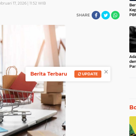
ebruari 17, 2026 | 11:52 WIB
Ber
Kep
PBN
SHARE
Muh
17 
Ad
den
Par
×
unt
Berita Terbaru
UPDATE
Ru
Bo