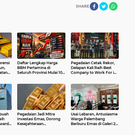
SHARE
rensi
Daftar Lengkap Harga
Pegadaian Cetak Rekor,
un,
BBM Pertamina di
Delapan Kali Raih Best
atan
Seluruh Provinsi Mulai 10
Company to Work For in
Juni 2026
Asia
buah
Pegadaian Jadi Mitra
Usai Lebaran, Antusiasme
aih
Investasi Emas, Dorong
Warga Palembang
Award
Kesejahteraan
Berburu Emas di Galeri 24
Masyarakat
Meningkat