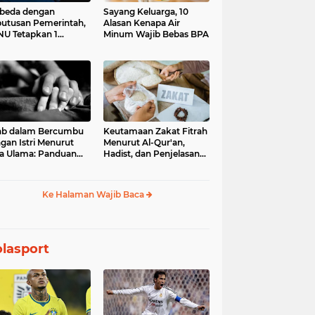
beda dengan
Sayang Keluarga, 10
utusan Pemerintah,
Alasan Kenapa Air
U Tetapkan 1
Minum Wajib Bebas BPA
aram 1448 H pada
Juni 2026
ab dalam Bercumbu
Keutamaan Zakat Fitrah
gan Istri Menurut
Menurut Al-Qur'an,
a Ulama: Panduan
Hadist, dan Penjelasan
uk Keharmonisan
Para Ulama
mah Tangga
Ke Halaman Wajib Baca
lasport