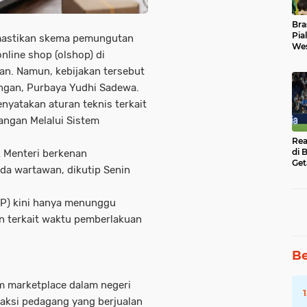
Bra
Pia
astikan skema pemungutan
Wes
nline shop (olshop) di
Uba
an. Namun, kebijakan tersebut
gan, Purbaya Yudhi Sadewa.
nyatakan aturan teknis terkait
ngan Melalui Sistem
Rea
di 
k Menteri berkenan
Get
ada wartawan, dikutip Senin
JP) kini hanya menunggu
n terkait waktu pemberlakuan
Be
rm marketplace dalam negeri
aksi pedagang yang berjualan