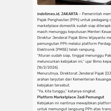
indotimes.id, JAKARTA
– Pemerintah mem
Pajak Penghasilan (PPh) untuk pedagang o
marketplace domestik sudah siap diterapk
masih menunggu keputusan Menteri Keuan
Direktur Jenderal Pajak Bimo Wijayanto me
pemungutan PPh melalui platform Perdaga
Elektronik (PMSE) telah rampung.
“Aturan sudah siap, tinggal menunggu Pa
meluncurkan kebijakan ini,” ujar Bimo kep
(16/2/2026).
Menurutnya, Direktorat Jenderal Pajak (D
arahan lanjutan dari Kementerian Keuanga
kebijakan tersebut.
“Ya, kita tunggu,” katanya singkat.
Platform Marketplace Jadi Pemungut
Kebijakan ini nantinya mewajibkan platfo
untuk memungut langsung PPh atas trans