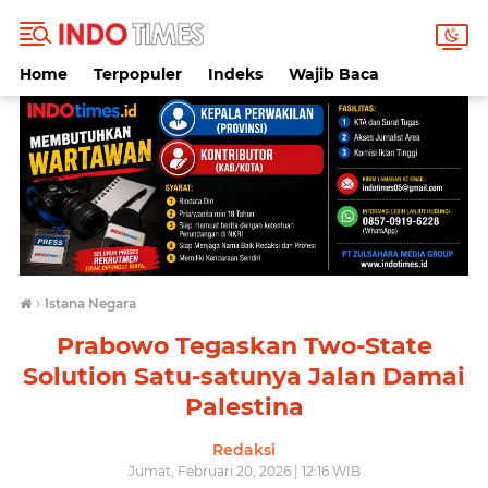
Home
Terpopuler
Indeks
Wajib Baca
›
Istana Negara
Prabowo Tegaskan Two-State
Solution Satu-satunya Jalan Damai
Palestina
Redaksi
Jumat, Februari 20, 2026 | 12:16 WIB