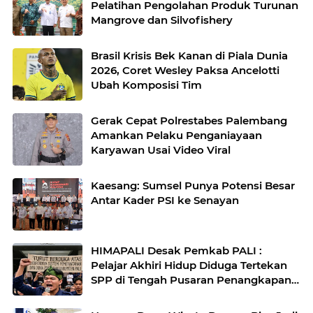
Pelatihan Pengolahan Produk Turunan
Mangrove dan Silvofishery
Brasil Krisis Bek Kanan di Piala Dunia
2026, Coret Wesley Paksa Ancelotti
Ubah Komposisi Tim
Gerak Cepat Polrestabes Palembang
Amankan Pelaku Penganiayaan
Karyawan Usai Video Viral
Kaesang: Sumsel Punya Potensi Besar
Antar Kader PSI ke Senayan
HIMAPALI Desak Pemkab PALI :
Pelajar Akhiri Hidup Diduga Tertekan
SPP di Tengah Pusaran Penangkapan
Wabup Soal Fee Proyek Hingga Janji
Beasiswa yang Mati Suri