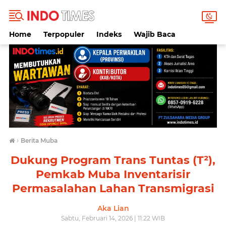
Home
Terpopuler
Indeks
Wajib Baca
›
Berita Muba
Dukung Program Trans Tuntas (T²),
Pemkab Muba Inventarisir
Permasalahan Lahan Transmigrasi
Aka Lian
Sabtu, Februari 14, 2026 | 11:22 WIB