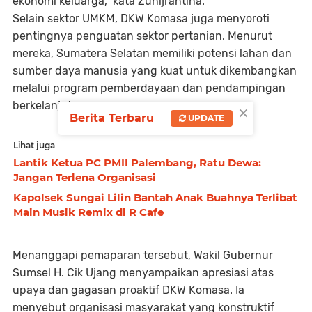
ekonomi keluarga,” kata Zuhijrantina.
Selain sektor UMKM, DKW Komasa juga menyoroti
pentingnya penguatan sektor pertanian. Menurut
mereka, Sumatera Selatan memiliki potensi lahan dan
sumber daya manusia yang kuat untuk dikembangkan
melalui program pemberdayaan dan pendampingan
×
berkelanjutan.
Berita Terbaru
UPDATE
Lihat juga
Lantik Ketua PC PMII Palembang, Ratu Dewa:
Jangan Terlena Organisasi
Kapolsek Sungai Lilin Bantah Anak Buahnya Terlibat
Main Musik Remix di R Cafe
Menanggapi pemaparan tersebut, Wakil Gubernur
Sumsel H. Cik Ujang menyampaikan apresiasi atas
upaya dan gagasan proaktif DKW Komasa. Ia
menyebut organisasi masyarakat yang konstruktif