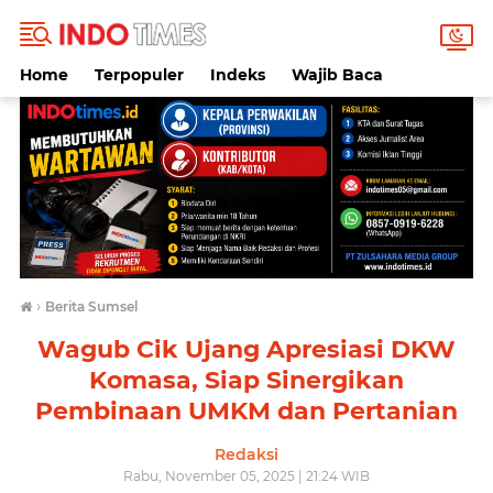
Home
Terpopuler
Indeks
Wajib Baca
›
Berita Sumsel
Wagub Cik Ujang Apresiasi DKW
Komasa, Siap Sinergikan
Pembinaan UMKM dan Pertanian
Redaksi
Rabu, November 05, 2025 | 21:24 WIB