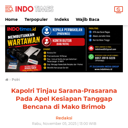
Home
Terpopuler
Indeks
Wajib Baca
›
Polri
Kapolri Tinjau Sarana-Prasarana
Pada Apel Kesiapan Tanggap
Bencana di Mako Brimob
Redaksi
Rabu, November 05, 2025 | 13:00 WIB