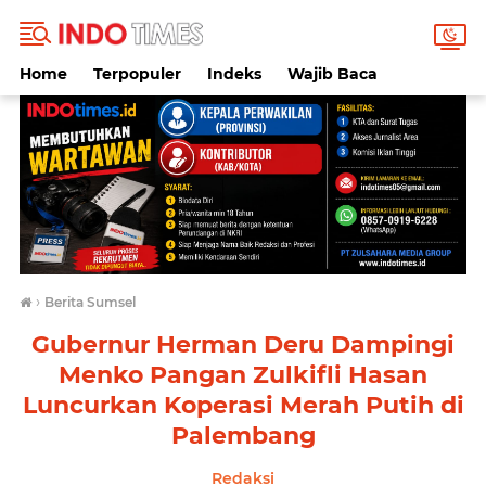
Home
Terpopuler
Indeks
Wajib Baca
›
Berita Sumsel
Gubernur Herman Deru Dampingi
Menko Pangan Zulkifli Hasan
Luncurkan Koperasi Merah Putih di
Palembang
Redaksi