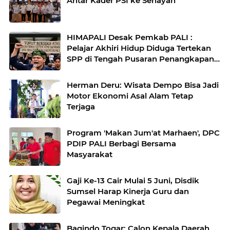
Antar Kader PSI ke Senayan
HIMAPALI Desak Pemkab PALI :
Pelajar Akhiri Hidup Diduga Tertekan
SPP di Tengah Pusaran Penangkapan
Wabup Soal Fee Proyek Hingga Janji
Beasiswa yang Mati Suri
Herman Deru: Wisata Dempo Bisa Jadi
Motor Ekonomi Asal Alam Tetap
Terjaga
Program 'Makan Jum'at Marhaen', DPC
PDIP PALI Berbagi Bersama
Masyarakat
Gaji Ke-13 Cair Mulai 5 Juni, Disdik
Sumsel Harap Kinerja Guru dan
Pegawai Meningkat
Bagindo Togar: Calon Kepala Daerah