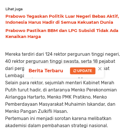
Lihat juga
Prabowo Tegaskan Politik Luar Negeri Bebas Aktif,
Indonesia Harus Hadir di Semua Kekuatan Dunia
Prabowo Pastikan BBM dan LPG Subsidi Tidak Ada
Kenaikan Harga
Mereka terdiri dari 124 rektor perguruan tinggi negeri,
40 rektor perguruan tinggi swasta, serta 18 pejabat
×
dari perguruan tinggi keagamaan dan 17 pejabat
Berita Terbaru
UPDATE
Lembaga Layanan Pendidikan Tinggi (LLDikti).
Selain para rektor, sejumlah menteri Kabinet Merah
Putih turut hadir, di antaranya Menko Perekonomian
Airlangga Hartarto, Menko PMK Pratikno, Menko
Pemberdayaan Masyarakat Muhaimin Iskandar, dan
Menko Pangan Zulkifli Hasan.
Pertemuan ini menjadi sorotan karena melibatkan
akademisi dalam pembahasan strategi nasional.