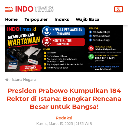
Home
Terpopuler
Indeks
Wajib Baca
›
Istana Negara
Presiden Prabowo Kumpulkan 184
Rektor di Istana: Bongkar Rencana
Besar untuk Bangsa!
Redaksi
Kamis, Maret 13, 2025 | 21:35 WIB