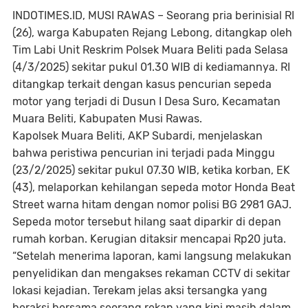
INDOTIMES.ID, MUSI RAWAS
– Seorang pria berinisial RI
(26), warga Kabupaten Rejang Lebong, ditangkap oleh
Tim Labi Unit Reskrim Polsek Muara Beliti pada Selasa
(4/3/2025) sekitar pukul 01.30 WIB di kediamannya. RI
ditangkap terkait dengan kasus pencurian sepeda
motor yang terjadi di Dusun I Desa Suro, Kecamatan
Muara Beliti, Kabupaten Musi Rawas.
Kapolsek Muara Beliti, AKP Subardi, menjelaskan
bahwa peristiwa pencurian ini terjadi pada Minggu
(23/2/2025) sekitar pukul 07.30 WIB, ketika korban, EK
(43), melaporkan kehilangan sepeda motor Honda Beat
Street warna hitam dengan nomor polisi BG 2981 GAJ.
Sepeda motor tersebut hilang saat diparkir di depan
rumah korban. Kerugian ditaksir mencapai Rp20 juta.
“Setelah menerima laporan, kami langsung melakukan
penyelidikan dan mengakses rekaman CCTV di sekitar
lokasi kejadian. Terekam jelas aksi tersangka yang
beraksi bersama seorang rekan yang kini masih dalam