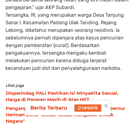
pengejaran,” ujar AKP Subardi.
Tersangka, RI, yang merupakan warga Desa Tanjung
Sanai I, Kecamatan Padang Ulak Tanding, Rejang
Lebong, diketahui merupakan seorang residivis. Ia
sebelumnya pernah dipenjara atas kasus pencurian
dengan pemberatan (curat). Berdasarkan
pengakuannya, tersangka mengaku kembali
melakukan pencurian karena diduga terjerat
kecanduan judi slot dan penyalahgunaan narkoba.
Lihat juga
Disperindag PALI Pastikan Isi MinyaKita Sesuai,
Harga di Pasaran Masih di Atas HET
×
Berita Terbaru
Pengangkatan CASN di Sumsel Ditunda, Gubernur
UPDATE
Herman Deru: "Sekali-Sekali Mengabdi Untuk
Negara"