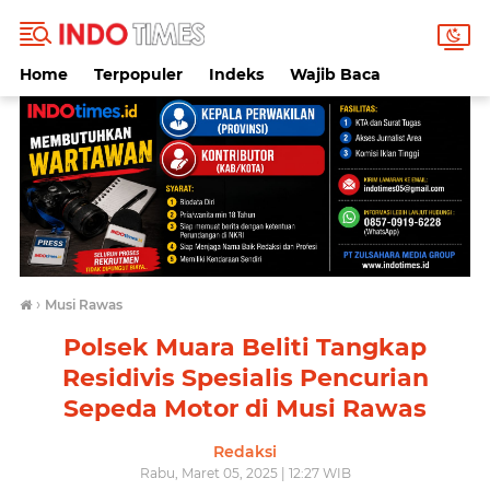
Home
Terpopuler
Indeks
Wajib Baca
›
Musi Rawas
Polsek Muara Beliti Tangkap
Residivis Spesialis Pencurian
Sepeda Motor di Musi Rawas
Redaksi
Rabu, Maret 05, 2025 | 12:27 WIB