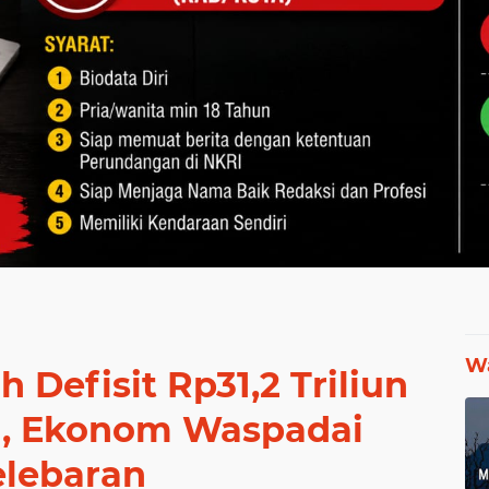
Wa
Defisit Rp31,2 Triliun
n, Ekonom Waspadai
elebaran