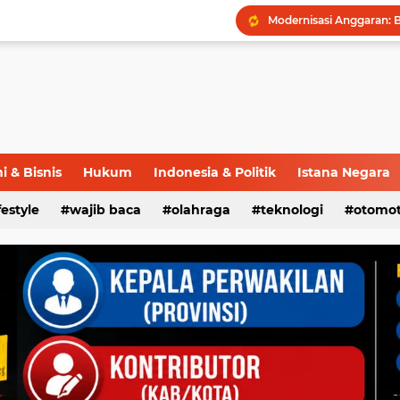
 & Bisnis
Hukum
Indonesia & Politik
Istana Negara
ifestyle
wajib baca
olahraga
teknologi
otomot