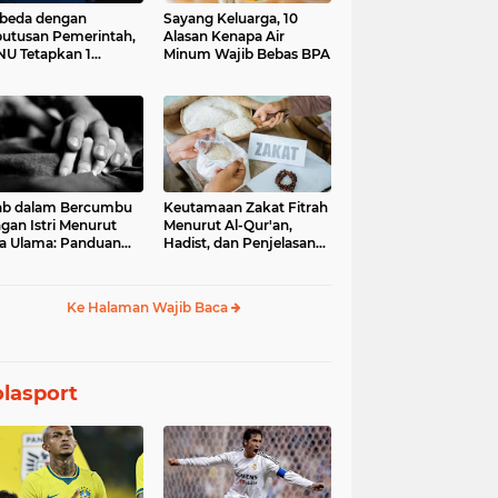
beda dengan
Sayang Keluarga, 10
utusan Pemerintah,
Alasan Kenapa Air
U Tetapkan 1
Minum Wajib Bebas BPA
aram 1448 H pada
Juni 2026
ab dalam Bercumbu
Keutamaan Zakat Fitrah
gan Istri Menurut
Menurut Al-Qur'an,
a Ulama: Panduan
Hadist, dan Penjelasan
uk Keharmonisan
Para Ulama
mah Tangga
Ke Halaman Wajib Baca
lasport