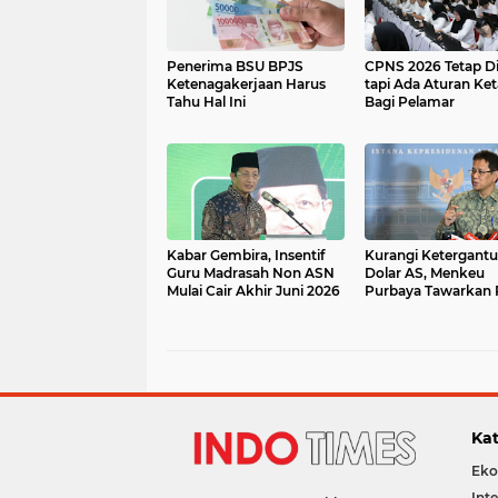
Penerima BSU BPJS
CPNS 2026 Tetap D
Ketenagakerjaan Harus
tapi Ada Aturan Ket
Tahu Hal Ini
Bagi Pelamar
Kabar Gembira, Insentif
Kurangi Ketergant
Guru Madrasah Non ASN
Dolar AS, Menkeu
Mulai Cair Akhir Juni 2026
Purbaya Tawarkan
Bond ke Investor C
Kat
Eko
Int