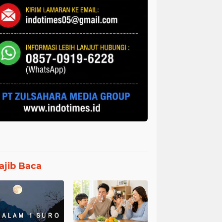
jib Baca