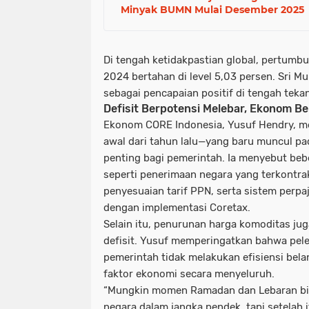
Minyak BUMN Mulai Desember 2025
Di tengah ketidakpastian global, pertumb
2024 bertahan di level 5,03 persen. Sri M
sebagai pencapaian positif di tengah tek
Defisit Berpotensi Melebar, Ekonom Be
Ekonom CORE Indonesia, Yusuf Hendry, meni
awal dari tahun lalu—yang baru muncul p
penting bagi pemerintah. Ia menyebut beb
seperti penerimaan negara yang terkontra
penyesuaian tarif PPN, serta sistem perpaj
dengan implementasi Coretax.
Selain itu, penurunan harga komoditas jug
defisit. Yusuf memperingatkan bahwa peleba
pemerintah tidak melakukan efisiensi be
faktor ekonomi secara menyeluruh.
“Mungkin momen Ramadan dan Lebaran b
negara dalam jangka pendek, tapi setelah 