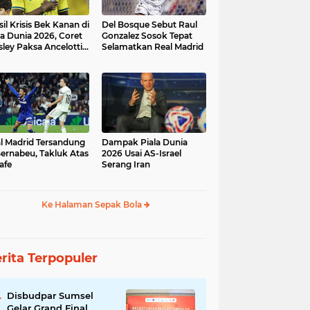
sil Krisis Bek Kanan di
Del Bosque Sebut Raul
la Dunia 2026, Coret
Gonzalez Sosok Tepat
ley Paksa Ancelotti
Selamatkan Real Madrid
h Komposisi Tim
l Madrid Tersandung
Dampak Piala Dunia
Bernabeu, Takluk Atas
2026 Usai AS-Israel
afe
Serang Iran
Ke Halaman Sepak Bola
rita Terpopuler
Disbudpar Sumsel
Gelar Grand Final