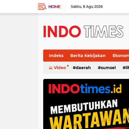
HOME
Sabtu
8 Agu 2026
Indeks
Berita Kebijakan
Ekonomi
Video
daerah
sumsel
l