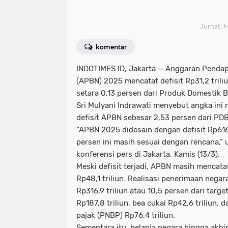
Jumat, M
komentar
INDOTIMES.ID, Jakarta
— Anggaran Pendapa
(APBN) 2025 mencatat defisit Rp31,2 triliu
setara 0,13 persen dari Produk Domestik 
Sri Mulyani Indrawati menyebut angka ini 
defisit APBN sebesar 2,53 persen dari PDB
“APBN 2025 didesain dengan defisit Rp616,2 
persen ini masih sesuai dengan rencana,” u
konferensi pers di Jakarta, Kamis (13/3).
Meski defisit terjadi, APBN masih mencat
Rp48,1 triliun. Realisasi penerimaan nega
Rp316,9 triliun atau 10,5 persen dari targ
Rp187,8 triliun, bea cukai Rp42,6 triliun,
pajak (PNBP) Rp76,4 triliun.
Sementara itu, belanja negara hingga akhir