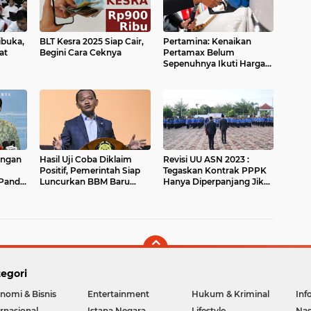
ibuka,
BLT Kesra 2025 Siap Cair,
Pertamina: Kenaikan
at
Begini Cara Ceknya
Pertamax Belum
Sepenuhnya Ikuti Harga
Pasar, Hanya Disesuaikan
50 Persen
ungan
Hasil Uji Coba Diklaim
Revisi UU ASN 2023 :
Positif, Pemerintah Siap
Tegaskan Kontrak PPPK
 Panda
Luncurkan BBM Baru
Hanya Diperpanjang Jika
hina
Mulai 1 Juli 2026
Memenuhi Hal Ini
egori
nomi & Bisnis
Entertainment
Hukum & Kriminal
Inf
ernasional
Istana Negara
Lifestyle
Nas