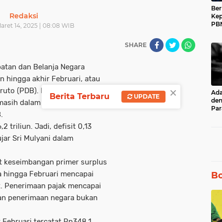
Ber
Redaksi
Kep
PBN
aret 14, 2025 | 08:08 WIB
Muh
17 
SHARE
tan dan Belanja Negara
n hingga akhir Februari, atau
×
Bruto (PDB). Menteri Keuangan
Ad
Berita Terbaru
UPDATE
den
masih dalam batas target
Par
.
unt
Ru
triliun. Jadi, defisit 0,13
jar Sri Mulyani dalam
at keseimbangan primer surplus
ra hingga Februari mencapai
Bo
et. Penerimaan pajak mencapai
 dan penerimaan negara bukan
 Februari tercatat Rp348,1