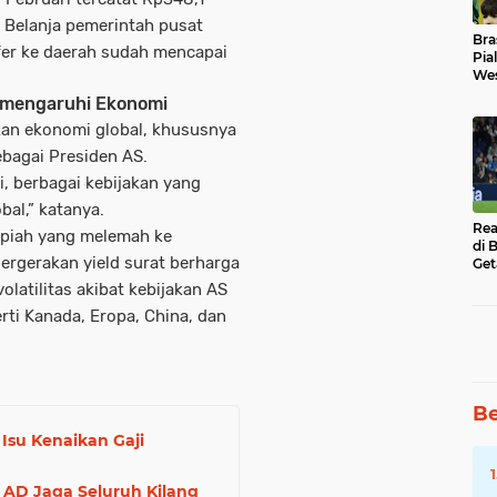
n. Belanja pemerintah pusat
Bra
sfer ke daerah sudah mencapai
Pia
Wes
Uba
Memengaruhi Ekonomi
kan ekonomi global, khususnya
bagai Presiden AS.
, berbagai kebijakan yang
bal,” katanya.
Rea
rupiah yang melemah ke
di 
ergerakan yield surat berharga
Get
latilitas akibat kebijakan AS
rti Kanada, Eropa, China, dan
Be
 Isu Kenaikan Gaji
 AD Jaga Seluruh Kilang