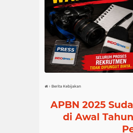
›
Berita Kebijakan
APBN 2025 Sudah 
di Awal Tahu
P