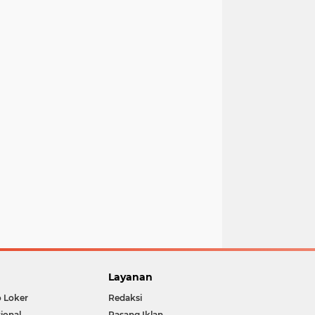
Layanan
o Loker
Redaksi
ional
Pasang Iklan