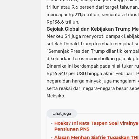
triliun atau 9,6 persen dari target tahuna
mencapai Rp211,5 triliun, sementara tran
Rp136,6 triliun.
Gejolak Global dan Kebijakan Trump 
Menkeu Sri juga menyoroti dampak kebija
setelah Donald Trump kembali menjabat se
“Semenjak Presiden Trump dilantik kembali
dikeluarkan terus menimbulkan gejolak glo
Dinamika ini berdampak pada nilai tukar 
Rp16.340 per USD hingga akhir Februari. P
negara dan harga minyak juga mengalami vo
serta reaksi dari negara-negara besar sepe
Meksiko.
Lihat juga
Hoaks? Ini Kata Taspen Soal Viralnya
Pensiunan PNS
Alasan Menhan Sjafrie Tugaskan TNI