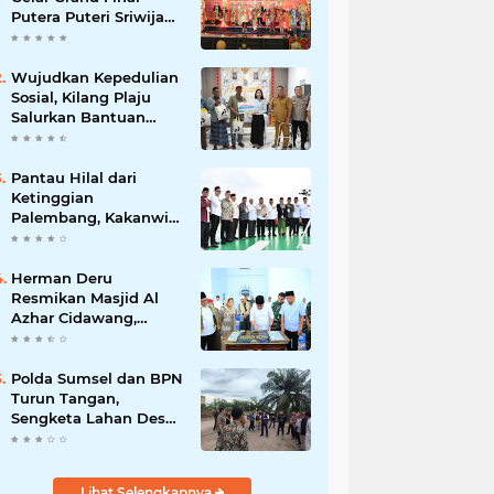
Putera Puteri Sriwijaya
2026, Sekda: Harus
Mampu Bawa Sumsel
Go Internasional
Wujudkan Kepedulian
Sosial, Kilang Plaju
Salurkan Bantuan
Bagi Korban
Kebakaran
Pantau Hilal dari
Ketinggian
Palembang, Kakanwil
Kemenag Sumsel
Sampaikan Pesan
Kerukunan
Herman Deru
Resmikan Masjid Al
Azhar Cidawang,
Perkuat Syiar Islam di
OKU Timur
Polda Sumsel dan BPN
Turun Tangan,
Sengketa Lahan Desa
Daya Kesuma
Banyuasin Perlu
Kepastian Hukum
Lihat Selengkapnya