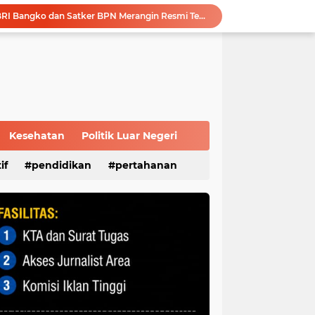
Modernisasi Anggaran: BRI Bangko dan Satker BPN Merangin Resmi Teken PKS Penerbitan KKP
Polri Presisi Diperkuat, Polda Sumsel dan GBR Sriwijaya Sepakat Bangun Kolaborasi untuk Kamtibmas
Sambut Masa Depan Energi Hijau, Komisaris Utama Pertamina Apresiasi Langkah Strategis dan Keandalan Kilang Plaju
Survei Kepuasan Masyarakat Beri Nilai 89,56, Pelayanan Kantor DPD RI Sumsel Masuk Kategori Sangat Baik
Melalui Sosialisasi Ekonomi Kreatif Diharapkan Dapat Meningkatkan Kesejahteraan Masyarakat Lokal Demi Terciptanya Sitkamtibmas Yang Kondusif
Advokat Reza Utama, S.H : Modus Operandi Korupsi di PALI Harus Jadi Catatan APH, Jangan Terjadi Berulang
Melalui MPLS, KPID Sumsel Ajak Peserta Didik Baru SMP N 35 Palembang Bijak Bermedia Sosial
Silahturahmi ke Ulama, Pengurus DPC PPP Palembang Terima Banyak Wejangan
Kesehatan
Politik Luar Negeri
Perkuat Tata Kelola Perusahaan, Pertamina Patra Niaga Jalin Kerja Sama dengan Kejati Sumsel
if
pendidikan
pertahanan
Disbudpar Sumsel Gelar Grand Final Putera Puteri Sriwijaya 2026, Sekda: Harus Mampu Bawa Sumsel Go Internasional