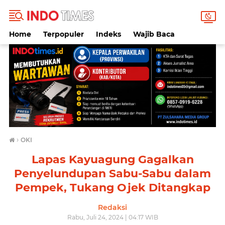
Home
Terpopuler
Indeks
Wajib Baca
›
OKI
Lapas Kayuagung Gagalkan
Penyelundupan Sabu-Sabu dalam
Pempek, Tukang Ojek Ditangkap
Redaksi
Rabu, Juli 24, 2024 | 04:17 WIB