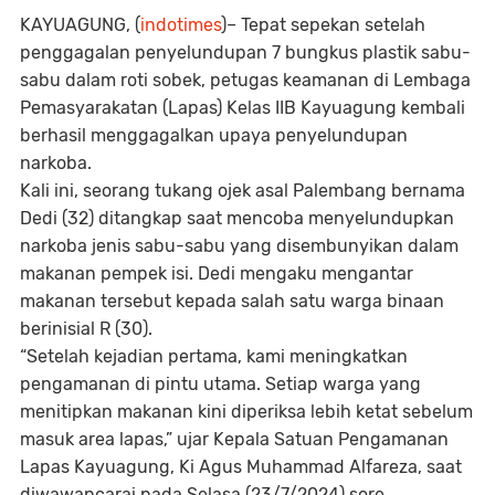
KAYUAGUNG
, (
indotimes
)– Tepat sepekan setelah
penggagalan penyelundupan 7 bungkus plastik sabu-
sabu dalam roti sobek, petugas keamanan di Lembaga
Pemasyarakatan (Lapas) Kelas IIB Kayuagung kembali
berhasil menggagalkan upaya penyelundupan
narkoba.
Kali ini, seorang tukang ojek asal Palembang bernama
Dedi (32) ditangkap saat mencoba menyelundupkan
narkoba jenis sabu-sabu yang disembunyikan dalam
makanan pempek isi. Dedi mengaku mengantar
makanan tersebut kepada salah satu warga binaan
berinisial R (30).
“Setelah kejadian pertama, kami meningkatkan
pengamanan di pintu utama. Setiap warga yang
menitipkan makanan kini diperiksa lebih ketat sebelum
masuk area lapas,” ujar Kepala Satuan Pengamanan
Lapas Kayuagung, Ki Agus Muhammad Alfareza, saat
diwawancarai pada Selasa (23/7/2024) sore.