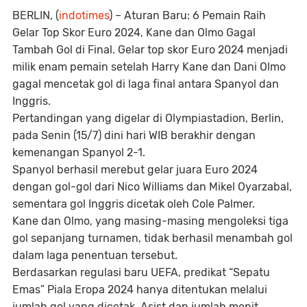
BERLIN
, (
indotimes
) –
Aturan Baru: 6 Pemain Raih
Gelar Top Skor Euro 2024, Kane dan Olmo Gagal
Tambah Gol di Final.
Gelar top skor Euro 2024 menjadi
milik enam pemain setelah Harry Kane dan Dani Olmo
gagal mencetak gol di laga final antara Spanyol dan
Inggris.
Pertandingan yang digelar di Olympiastadion, Berlin,
pada Senin (15/7) dini hari WIB berakhir dengan
kemenangan Spanyol 2-1.
Spanyol berhasil merebut gelar juara Euro 2024
dengan gol-gol dari Nico Williams dan Mikel Oyarzabal,
sementara gol Inggris dicetak oleh Cole Palmer.
Kane dan Olmo, yang masing-masing mengoleksi tiga
gol sepanjang turnamen, tidak berhasil menambah gol
dalam laga penentuan tersebut.
Berdasarkan regulasi baru UEFA, predikat “Sepatu
Emas” Piala Eropa 2024 hanya ditentukan melalui
jumlah gol yang dicetak. Asist dan jumlah menit