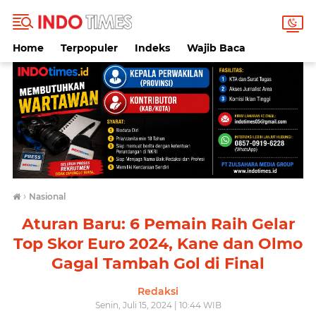
Home
Terpopuler
Indeks
Wajib Baca
›
Nasional
Aturan Baru: 6 Pemain Raih Gelar
Top Skor Euro 2024, Kane dan Olmo
Gagal Tambah Gol di Final
Redaksi
Senin, Juli 15, 2024 | 10:44 WIB