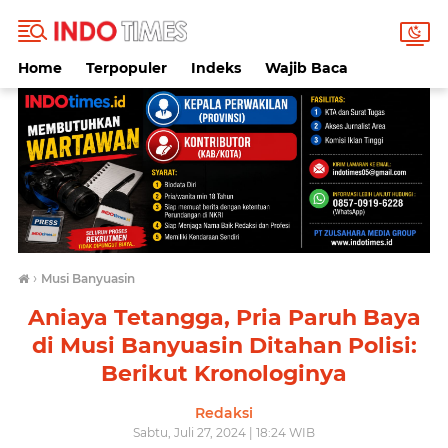
Home
Terpopuler
Indeks
Wajib Baca
›
Musi Banyuasin
Aniaya Tetangga, Pria Paruh Baya
di Musi Banyuasin Ditahan Polisi:
Berikut Kronologinya
Redaksi
Sabtu, Juli 27, 2024 | 18:24 WIB