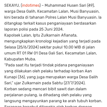
SEKAYU
, (
indotimes
) – Muhammad Husen Sari (49),
warga Desa Galih, Kecamatan Lalan, Musi Banyuasin,
kini berada di tahanan Polres Lalan Musi Banyuasin. Ia
ditangkap terkait kasus penganiayaan berdasarkan
laporan polisi pada 25 Juni 2024.
Kapolsek Lalan, Iptu Zulkarnain Afianata,
mengungkapkan kronologi kejadian yang terjadi pada
Selasa (25/6/2024) sekitar pukul 10.00 WIB di jalan
umum RT 01 RW 01 Desa Gali Sari, Kecamatan Lalan,
Kabupaten Muba.
“Pada saat itu terjadi tindak pidana penganiayaan
yang dilakukan oleh pelaku terhadap korban Aan
Kunapi (36), yang juga merupakan warga Desa Galih
Sari,” ujar Zulkarnain pada Sabtu (27/7/2024).
Korban sedang mencari bibit sawit dan dalam
perjalanan pulang, ia dihadang oleh pelaku yang
langsung mengayunkan parang ke arah tubuh korban.
Serangan tersebut ditangkis oleh korban dengan