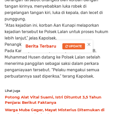
tangan kirinya, menyebabkan luka robek di
pergelangan tangan kiri, luka di kepala, dan lecet di
punggung.
“Atas kejadian ini, korban Aan Kunapi melaporkan
kejadian tersebut ke Polsek Lalan untuk proses hukum
lebih lanjut,” jelas Kapolsek.
×
Penangkapan Muhammad Husen
Berita Terbaru
UPDATE
Pada Kamis (25/7/2024) sekitar pukul 16.00 WIB,
Muhammad Husen datang ke Polsek Lalan setelah
menerima panggilan sebagai saksi dalam perkara
penganiayaan tersebut. “Pelaku mengakui semua
perbuatannya saat diperiksa,” terang Kapolsek.
Lihat juga
Potong Alat Vital Suami, Istri Dituntut 3,5 Tahun
Penjara: Berikut Faktanya
Warga Muba Geger, Mayat Misterius Ditemukan di